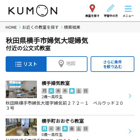
教室を探す
学習中の方
メニュー
HOME
お近くの教室を探す
検索結果
秋田県横手市婦気大堤婦気
付近の公文式教室
さらに条件
地図
リスト
を絞り込む
横手婦気教室
月
火
水
木
金
土
日
2歳～高校生
秋田県横手市婦気大堤字婦気前２７２－１ ベルウッド２０
３号
横手町おおぞら教室
月
火
水
木
金
土
日
0歳～高校生