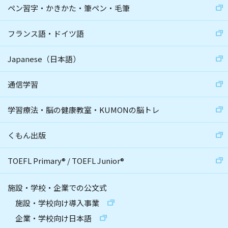
ペン習字・かきかた・筆ペン・毛筆
フランス語・ドイツ語
Japanese（日本語）
通信学習
学習療法・脳の健康教室・KUMONの脳トレ
くもん出版
TOEFL Primary
®
/
TOEFL Junior
®
施設・学校・企業での公文式
施設・学校向け導入事業
企業・学校向け日本語