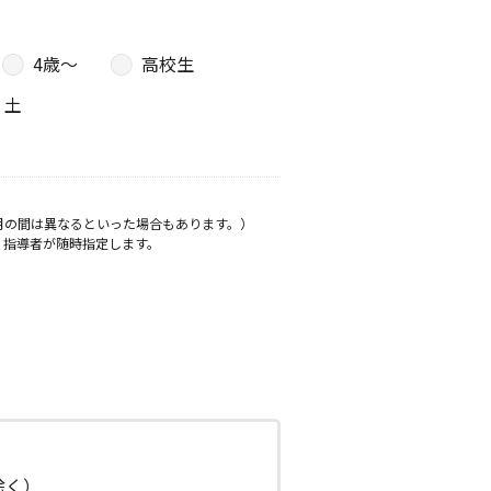
4歳〜
高校生
土
月の間は異なるといった場合もあります。）
、指導者が随時指定します。
日除く）