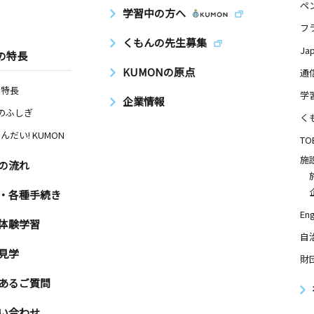
ペ
学習中の方へ
フ
くもんの先生募集
Ja
の特長
KUMONの原点
通
の特長
学
企業情報
Nのふしぎ
く
んだい! KUMON
TO
施
の流れ
・各種手続き
Eng
体験学習
自
見学
財
あるご質問
い合わせ