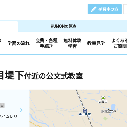
学習中の方
KUMONの原点
の
会費・各種
無料体験
よくあ
学習の流れ
教室見学
手続き
学習
ご質問
目堤下
付近の公文式教室
日
ハイムレリ