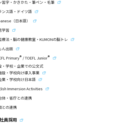
ン習字・かきかた・筆ペン・毛筆
ランス語・ドイツ語
panese（日本語）
信学習
習療法・脳の健康教室・KUMONの脳トレ
もん出版
®
®
EFL Primary
/
TOEFL Junior
設・学校・企業での公文式
施設・学校向け導入事業
企業・学校向け日本語
lish Immersion Activities
治体・省庁との連携
団との連携
社員採用