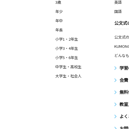
3歳
英語
年少
国語
年中
公文式
年長
公文式
小学1・2年生
KUMO
小学3・4年生
どんなも
小学5・6年生
中学生・高校生
学習
大学生・社会人
会費
無料
教室
よく
お問