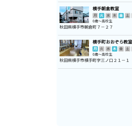
横手朝倉教室
月
火
水
木
金
土
0歳～高校生
秋田県横手市朝倉町７－２７
横手町おおぞら教
月
火
水
木
金
土
0歳～高校生
秋田県横手市横手町字三ノ口２１－１