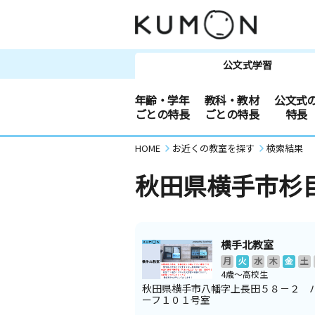
公文式学習
年齢・学年
教科・教材
公文式
ごとの特長
ごとの特長
特長
HOME
お近くの教室を探す
検索結果
秋田県横手市杉
横手北教室
月
火
水
木
金
土
4歳～高校生
秋田県横手市八幡字上長田５８－２ 
ーフ１０１号室