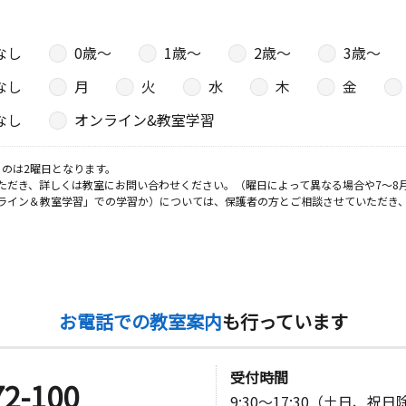
なし
0歳〜
1歳〜
2歳〜
3歳〜
なし
月
火
水
木
金
なし
オンライン&教室学習
のは2曜日となります。
ただき、詳しくは教室にお問い合わせください。（曜日によって異なる場合や7～8
ライン＆教室学習」での学習か）については、保護者の方とご相談させていただき
お電話での教室案内
も行っています
受付時間
72-100
9:30～17:30（土日、祝