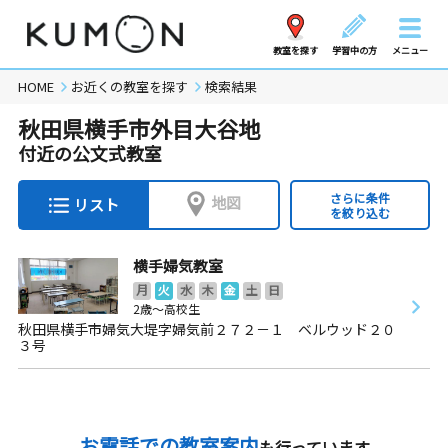
教室を探す
学習中の方
メニュー
HOME
お近くの教室を探す
検索結果
秋田県横手市外目大谷地
付近の公文式教室
さらに条件
地図
リスト
を絞り込む
横手婦気教室
月
火
水
木
金
土
日
2歳～高校生
秋田県横手市婦気大堤字婦気前２７２－１ ベルウッド２０
３号
お電話での教室案内
も行っています