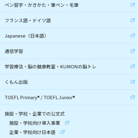
ペン習字・かきかた・筆ペン・毛筆
フランス語・ドイツ語
Japanese（日本語）
通信学習
学習療法・脳の健康教室・KUMONの脳トレ
くもん出版
TOEFL Primary
®
/
TOEFL Junior
®
施設・学校・企業での公文式
施設・学校向け導入事業
企業・学校向け日本語