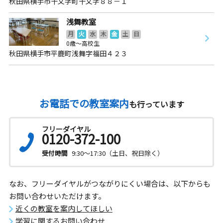
秋田県横手市十文字町十文字８８－１
浅舞教室
月
火
水
木
金
土
日
0歳～高校生
秋田県横手市平鹿町浅舞字福田４２３
お電話での教室案内
も行っています
フリーダイヤル
0120-372-100
受付時間
9:30～17:30（土日、祝日除く）
なお、フリーダイヤルがつながりにくい場合は、以下からも
お問い合わせいただけます。
近くの教室を案内してほしい
学習に関するお問い合わせ