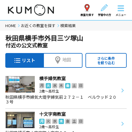
教室を探す
学習中の方
メニュー
HOME
お近くの教室を探す
検索結果
秋田県横手市外目三ツ塚山
付近の公文式教室
さらに条件
地図
リスト
を絞り込む
横手婦気教室
月
火
水
木
金
土
日
2歳～高校生
秋田県横手市婦気大堤字婦気前２７２－１ ベルウッド２０
３号
十文字南教室
月
火
水
木
金
土
日
2歳～高校生