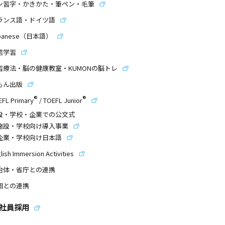
ン習字・かきかた・筆ペン・毛筆
ランス語・ドイツ語
panese（日本語）
信学習
習療法・脳の健康教室・KUMONの脳トレ
もん出版
®
®
EFL Primary
/
TOEFL Junior
設・学校・企業での公文式
施設・学校向け導入事業
企業・学校向け日本語
lish Immersion Activities
治体・省庁との連携
団との連携
社員採用