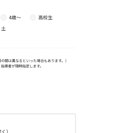
4歳〜
高校生
土
月の間は異なるといった場合もあります。）
、指導者が随時指定します。
日除く）