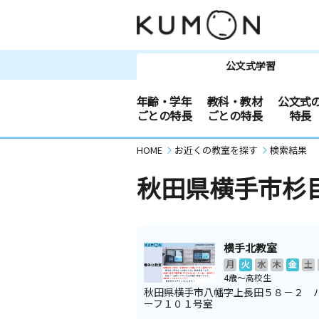
公文式学習
年齢・学年
教科・教材
公文式
ごとの特長
ごとの特長
特長
HOME
お近くの教室を探す
検索結果
秋田県横手市杉
横手北教室
月
火
水
木
金
土
4歳～高校生
秋田県横手市八幡字上長田５８－２ 
ーフ１０１号室