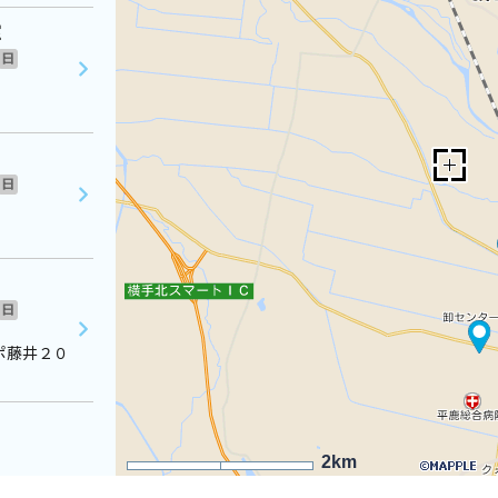
室
日
日
日
ポ藤井２０
2km