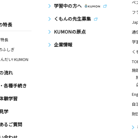
ペ
学習中の方へ
フ
くもんの先生募集
Ja
の特長
KUMONの原点
通
の特長
学
企業情報
Nのふしぎ
く
んだい! KUMON
TO
施
の流れ
・各種手続き
Eng
体験学習
自
見学
財
あるご質問
い合わせ