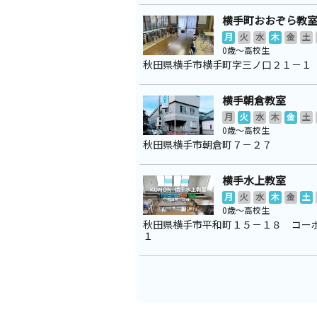
横手町おおぞら教
月
火
水
木
金
土
0歳～高校生
秋田県横手市横手町字三ノ口２１－１
横手朝倉教室
月
火
水
木
金
土
0歳～高校生
秋田県横手市朝倉町７－２７
横手水上教室
月
火
水
木
金
土
0歳～高校生
秋田県横手市平和町１５－１８ コー
１