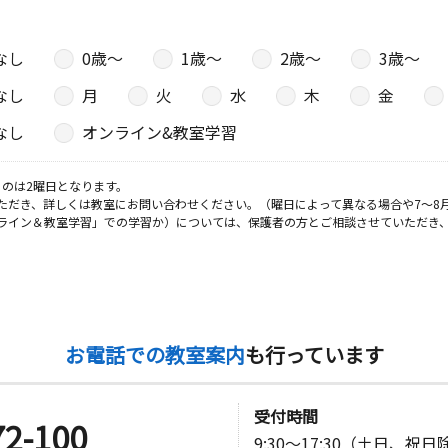
なし
0歳〜
1歳〜
2歳〜
3歳〜
なし
月
火
水
木
金
なし
オンライン&教室学習
のは2曜日となります。
ただき、詳しくは教室にお問い合わせください。（曜日によって異なる場合や7～8
ライン＆教室学習」での学習か）については、保護者の方とご相談させていただき
お電話での教室案内
も行っています
受付時間
72-100
9:30～17:30（土日、祝