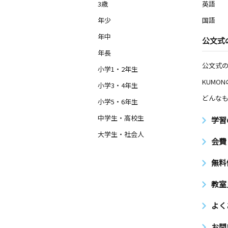
3歳
英語
年少
国語
年中
公文式
年長
公文式
小学1・2年生
KUMO
小学3・4年生
どんなも
小学5・6年生
中学生・高校生
学習
大学生・社会人
会費
無料
教室
よく
お問