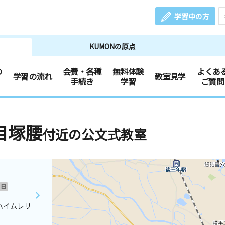
学習中の方
KUMONの原点
の
会費・各種
無料体験
よくあ
学習の流れ
教室見学
手続き
学習
ご質問
目塚腰
付近の公文式教室
日
ハイムレリ