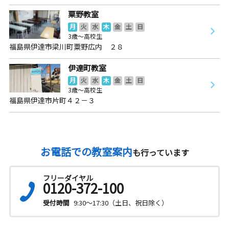
粟野教室
月
火
水
木
金
土
日
3歳～高校生
福島県伊達市梁川町粟野広内 ２８
伊達町教室
月
火
水
木
金
土
日
3歳～高校生
福島県伊達市片町４２－３
お電話での教室案内
も行っています
フリーダイヤル
0120-372-100
受付時間
9:30～17:30（土日、祝日除く）