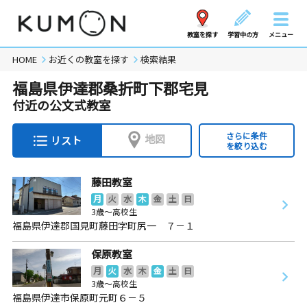
教室を探す
学習中の方
メニュー
HOME
お近くの教室を探す
検索結果
福島県伊達郡桑折町下郡宅見
付近の公文式教室
さらに条件
地図
リスト
を絞り込む
藤田教室
月
火
水
木
金
土
日
3歳～高校生
福島県伊達郡国見町藤田字町尻一 ７－１
保原教室
月
火
水
木
金
土
日
3歳～高校生
福島県伊達市保原町元町６－５