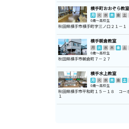
横手町おおぞら教
月
火
水
木
金
土
0歳～高校生
秋田県横手市横手町字三ノ口２１－１
横手朝倉教室
月
火
水
木
金
土
0歳～高校生
秋田県横手市朝倉町７－２７
横手水上教室
月
火
水
木
金
土
0歳～高校生
秋田県横手市平和町１５－１８ コー
１