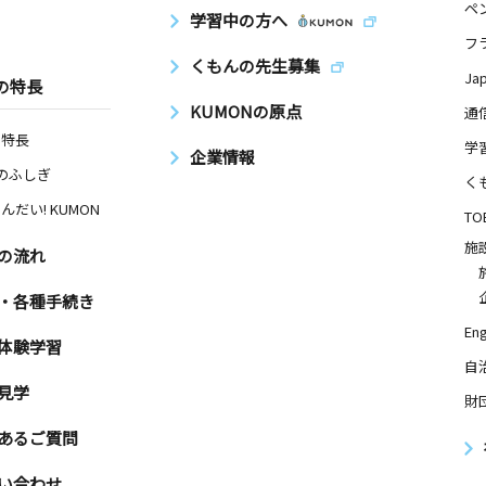
ペ
学習中の方へ
フ
くもんの先生募集
Ja
の特長
KUMONの原点
通
の特長
学
企業情報
Nのふしぎ
く
んだい! KUMON
TO
施
の流れ
・各種手続き
Eng
体験学習
自
見学
財
あるご質問
い合わせ