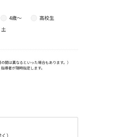
4歳〜
高校生
土
月の間は異なるといった場合もあります。）
、指導者が随時指定します。
日除く）