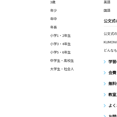
3歳
英語
年少
国語
年中
公文式
年長
公文式
小学1・2年生
KUMO
小学3・4年生
どんなも
小学5・6年生
中学生・高校生
学習
大学生・社会人
会費
無料
教室
よく
お問