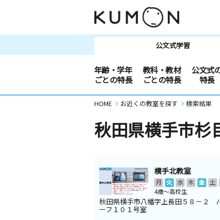
公文式学習
年齢・学年
教科・教材
公文式
ごとの特長
ごとの特長
特長
HOME
お近くの教室を探す
検索結果
秋田県横手市杉
横手北教室
月
火
水
木
金
土
4歳～高校生
秋田県横手市八幡字上長田５８－２ 
ーフ１０１号室