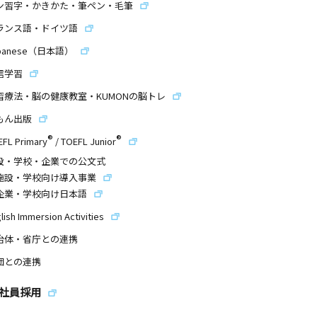
ン習字・かきかた・筆ペン・毛筆
ランス語・ドイツ語
panese（日本語）
信学習
習療法・脳の健康教室・KUMONの脳トレ
もん出版
®
®
EFL Primary
/
TOEFL Junior
設・学校・企業での公文式
施設・学校向け導入事業
企業・学校向け日本語
lish Immersion Activities
治体・省庁との連携
団との連携
社員採用