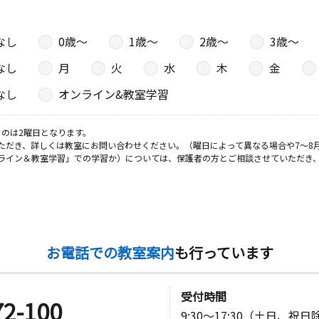
なし
0歳〜
1歳〜
2歳〜
3歳〜
なし
月
火
水
木
金
なし
オンライン&教室学習
のは2曜日となります。
ただき、詳しくは教室にお問い合わせください。（曜日によって異なる場合や7～8
ライン＆教室学習」での学習か）については、保護者の方とご相談させていただき
お電話での教室案内
も行っています
受付時間
72-100
9:30～17:30（土日、祝