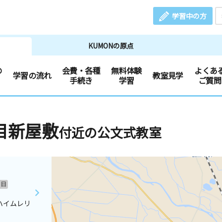
学習中の方
KUMONの原点
の
会費・各種
無料体験
よくあ
学習の流れ
教室見学
手続き
学習
ご質問
目新屋敷
付近の公文式教室
日
ハイムレリ