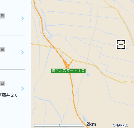
室
日
日
日
ポ藤井２０
2km