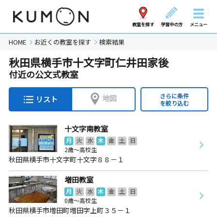
教室を探す
学習中の方
メニュー
HOME
お近くの教室を探す
検索結果
秋田県横手市十文字町仁井田家後
付近の公文式教室
さらに条件
地図
リスト
を絞り込む
十文字南教室
月
火
水
木
金
土
日
2歳～高校生
秋田県横手市十文字町十文字８８－１
増田教室
月
火
水
木
金
土
日
0歳～高校生
秋田県横手市増田町増田字上町３５－１