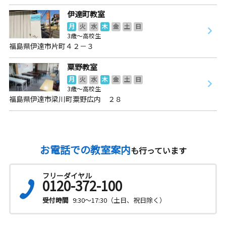
伊達町教室
月
火
水
木
金
土
日
3歳～高校生
福島県伊達市片町４２－３
粟野教室
月
火
水
木
金
土
日
3歳～高校生
福島県伊達市梁川町粟野広内 ２８
お電話での教室案内
も行っています
フリーダイヤル
0120-372-100
受付時間
9:30～17:30（土日、祝日除く）