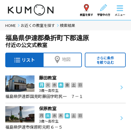
教室を探す
学習中の方
メニュー
HOME
お近くの教室を探す
検索結果
福島県伊達郡桑折町下郡遠原
付近の公文式教室
さらに条件
地図
リスト
を絞り込む
藤田教室
月
火
水
木
金
土
日
3歳～高校生
福島県伊達郡国見町藤田字町尻一 ７－１
保原教室
月
火
水
木
金
土
日
3歳～高校生
福島県伊達市保原町元町６－５