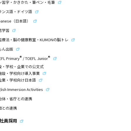
ン習字・かきかた・筆ペン・毛筆
ランス語・ドイツ語
panese（日本語）
信学習
習療法・脳の健康教室・KUMONの脳トレ
もん出版
®
®
EFL Primary
/
TOEFL Junior
設・学校・企業での公文式
施設・学校向け導入事業
企業・学校向け日本語
lish Immersion Activities
治体・省庁との連携
団との連携
社員採用