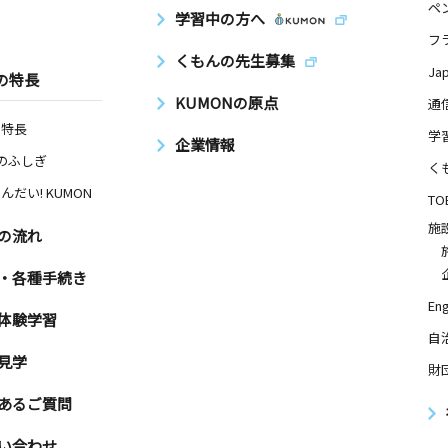
ペ
学習中の方へ
フ
くもんの先生募集
Ja
の特長
KUMONの原点
通
の特長
学
企業情報
Nのふしぎ
く
んだい! KUMON
TO
施
の流れ
・各種手続き
Eng
体験学習
自
見学
財
あるご質問
い合わせ