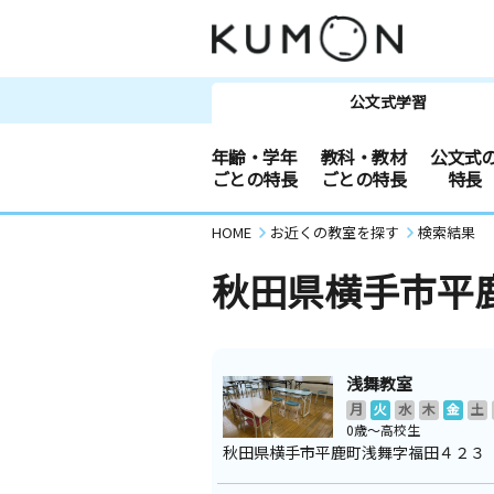
公文式学習
年齢・学年
教科・教材
公文式
ごとの特長
ごとの特長
特長
HOME
お近くの教室を探す
検索結果
秋田県横手市平
浅舞教室
月
火
水
木
金
土
0歳～高校生
秋田県横手市平鹿町浅舞字福田４２３