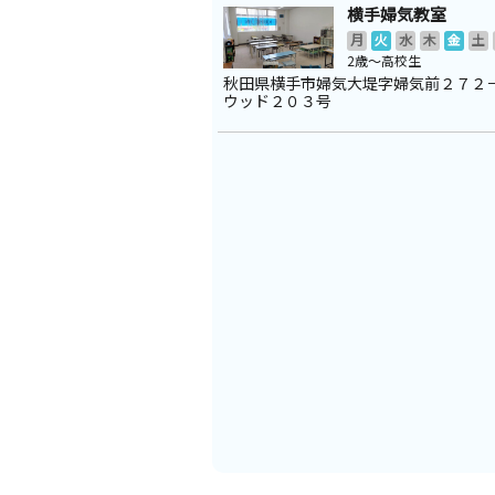
横手婦気教室
月
火
水
木
金
土
2歳～高校生
秋田県横手市婦気大堤字婦気前２７２
ウッド２０３号