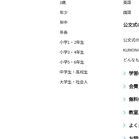
3歳
英語
年少
国語
年中
公文式
年長
公文式
小学1・2年生
KUMO
小学3・4年生
どんなも
小学5・6年生
中学生・高校生
学習
大学生・社会人
会費
無料
教室
よく
お問