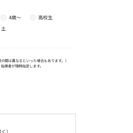
4歳〜
高校生
土
月の間は異なるといった場合もあります。）
、指導者が随時指定します。
日除く）