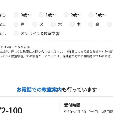
なし
0歳〜
1歳〜
2歳〜
3歳〜
なし
月
火
水
木
金
なし
オンライン&教室学習
のは2曜日となります。
ただき、詳しくは教室にお問い合わせください。（曜日によって異なる場合や7～8
ライン＆教室学習」での学習か）については、保護者の方とご相談させていただき
お電話での教室案内
も行っています
受付時間
72-100
9:30～17:30（土日、祝