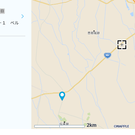
日
－１ ベル
2km