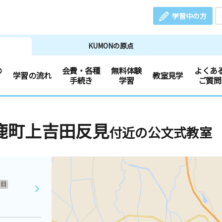
学習中の方
KUMONの原点
の
会費・各種
無料体験
よくあ
学習の流れ
教室見学
手続き
学習
ご質問
鹿町上吉田反見
付近の公文式教室
日