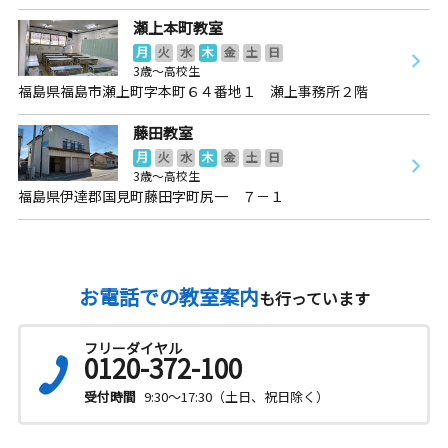
瀬上本町教室
月
火
水
木
金
土
日
3歳～高校生
福島県福島市瀬上町字本町６４番地１ 瀬上事務所２階
藤田教室
月
火
水
木
金
土
日
3歳～高校生
福島県伊達郡国見町藤田字町尻一 ７－１
お電話での教室案内
も行っています
フリーダイヤル
0120-372-100
受付時間
9:30～17:30（土日、祝日除く）