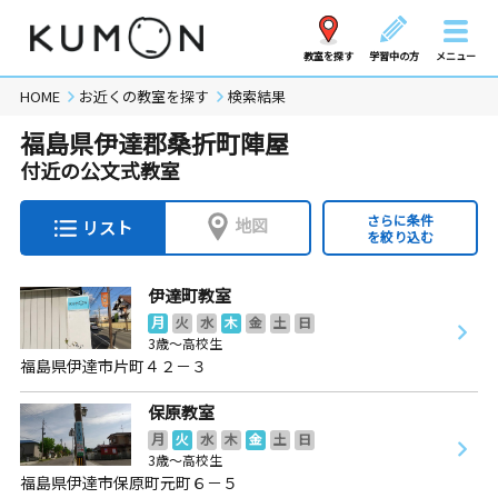
教室を探す
学習中の方
メニュー
HOME
お近くの教室を探す
検索結果
福島県伊達郡桑折町陣屋
付近の公文式教室
さらに条件
地図
リスト
を絞り込む
伊達町教室
月
火
水
木
金
土
日
3歳～高校生
福島県伊達市片町４２－３
保原教室
月
火
水
木
金
土
日
3歳～高校生
福島県伊達市保原町元町６－５