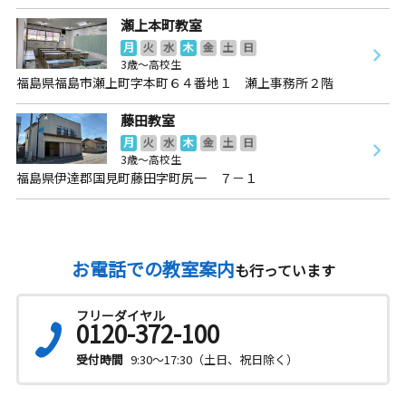
瀬上本町教室
月
火
水
木
金
土
日
3歳～高校生
福島県福島市瀬上町字本町６４番地１ 瀬上事務所２階
藤田教室
月
火
水
木
金
土
日
3歳～高校生
福島県伊達郡国見町藤田字町尻一 ７－１
お電話での教室案内
も行っています
フリーダイヤル
0120-372-100
受付時間
9:30～17:30（土日、祝日除く）