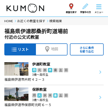
教室を探す
学習中の方
メニュー
HOME
お近くの教室を探す
検索結果
福島県伊達郡桑折町道場前
付近の公文式教室
さらに条件
地図
リスト
を絞り込む
伊達町教室
月
火
水
木
金
土
日
3歳～高校生
福島県伊達市片町４２－３
保原教室
月
火
水
木
金
土
日
3歳～高校生
福島県伊達市保原町元町６－５