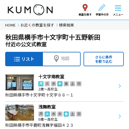
教室を探す
学習中の方
メニュー
HOME
お近くの教室を探す
検索結果
秋田県横手市十文字町十五野新田
付近の公文式教室
さらに条件
地図
リスト
を絞り込む
十文字南教室
月
火
水
木
金
土
日
2歳～高校生
秋田県横手市十文字町十文字８８－１
浅舞教室
月
火
水
木
金
土
日
0歳～高校生
秋田県横手市平鹿町浅舞字福田４２３