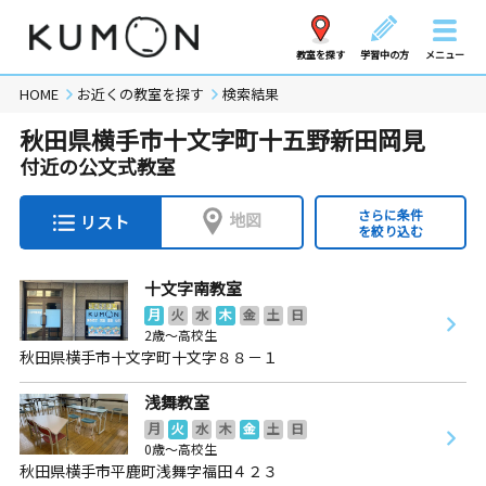
教室を探す
学習中の方
メニュー
HOME
お近くの教室を探す
検索結果
秋田県横手市十文字町十五野新田岡見
付近の公文式教室
さらに条件
地図
リスト
を絞り込む
十文字南教室
月
火
水
木
金
土
日
2歳～高校生
秋田県横手市十文字町十文字８８－１
浅舞教室
月
火
水
木
金
土
日
0歳～高校生
秋田県横手市平鹿町浅舞字福田４２３