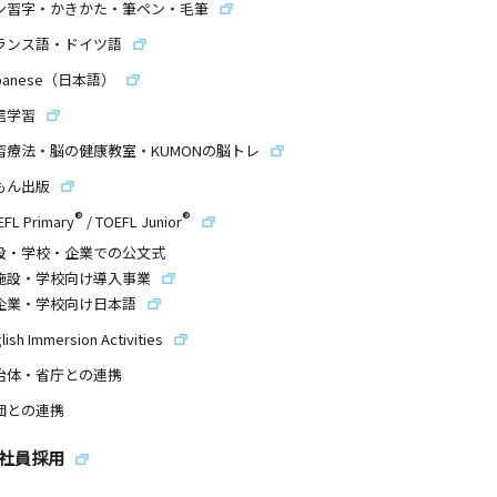
ン習字・かきかた・筆ペン・毛筆
ランス語・ドイツ語
panese（日本語）
信学習
習療法・脳の健康教室・KUMONの脳トレ
もん出版
®
®
EFL Primary
/
TOEFL Junior
設・学校・企業での公文式
施設・学校向け導入事業
企業・学校向け日本語
lish Immersion Activities
治体・省庁との連携
団との連携
社員採用