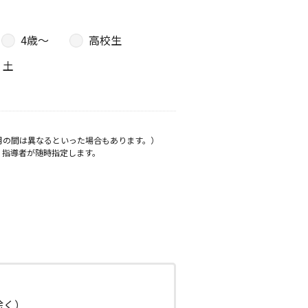
4歳〜
高校生
土
月の間は異なるといった場合もあります。）
、指導者が随時指定します。
日除く）