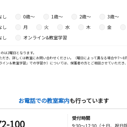
なし
0歳〜
1歳〜
2歳〜
3歳〜
なし
月
火
水
木
金
なし
オンライン&教室学習
のは2曜日となります。
ただき、詳しくは教室にお問い合わせください。（曜日によって異なる場合や7～8
ライン＆教室学習」での学習か）については、保護者の方とご相談させていただき
お電話での教室案内
も行っています
受付時間
72-100
9:30～17:30（土日、祝