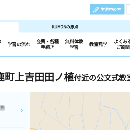
学習中の方
KUMONの原点
の
会費・各種
無料体験
よくあ
学習の流れ
教室見学
手続き
学習
ご質問
鹿町上吉田田ノ植
付近の公文式教
日