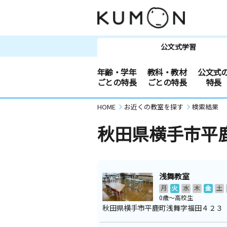
公文式学習
年齢・学年
教科・教材
公文式
ごとの特長
ごとの特長
特長
HOME
お近くの教室を探す
検索結果
秋田県横手市平
浅舞教室
月
火
水
木
金
土
0歳～高校生
秋田県横手市平鹿町浅舞字福田４２３