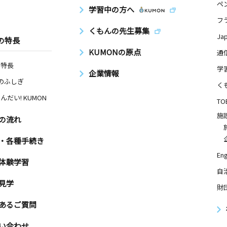
ペ
学習中の方へ
フ
くもんの先生募集
Ja
の特長
KUMONの原点
通
の特長
学
企業情報
Nのふしぎ
く
んだい! KUMON
TO
施
の流れ
・各種手続き
Eng
体験学習
自
見学
財
あるご質問
い合わせ