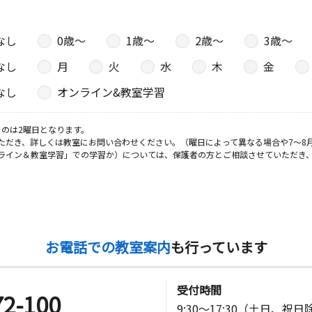
なし
0歳〜
1歳〜
2歳〜
3歳〜
日
なし
月
火
水
木
金
なし
オンライン&教室学習
日
のは2曜日となります。
ただき、詳しくは教室にお問い合わせください。（曜日によって異なる場合や7～8
ライン＆教室学習」での学習か）については、保護者の方とご相談させていただき
ポ藤井２０
日
お電話での教室案内
も行っています
５－１
受付時間
72-100
日
9:30～17:30（土日、祝