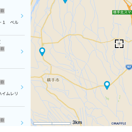
日
－１ ベル
室
日
日
ハイムレリ
日
3km