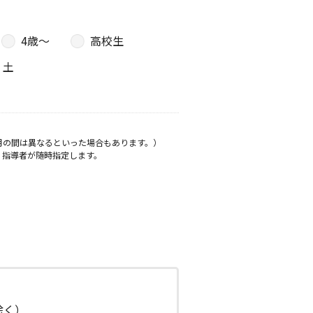
4歳〜
高校生
土
月の間は異なるといった場合もあります。）
、指導者が随時指定します。
日除く）