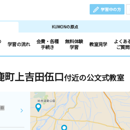
学習中の方
KUMONの原点
の
会費・各種
無料体験
よくあ
学習の流れ
教室見学
手続き
学習
ご質問
鹿町上吉田伍口
付近の公文式教室
日