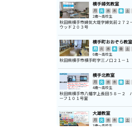
横手婦気教室
月
火
水
木
金
土
2歳～高校生
秋田県横手市婦気大堤字婦気前２７２
ウッド２０３号
横手町おおぞら教
月
火
水
木
金
土
0歳～高校生
秋田県横手市横手町字三ノ口２１－１
横手北教室
月
火
水
木
金
土
4歳～高校生
秋田県横手市八幡字上長田５８－２ 
ーフ１０１号室
大雄教室
月
火
水
木
金
土
3歳～高校生
秋田県横手市大雄下田町４２－１