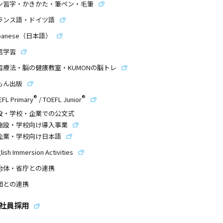
ン習字・かきかた・筆ペン・毛筆
ランス語・ドイツ語
panese（日本語）
信学習
習療法・脳の健康教室・KUMONの脳トレ
もん出版
®
®
EFL Primary
/
TOEFL Junior
設・学校・企業での公文式
施設・学校向け導入事業
企業・学校向け日本語
lish Immersion Activities
治体・省庁との連携
団との連携
社員採用