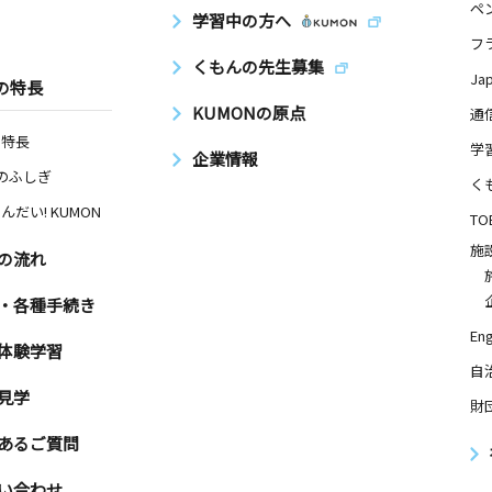
ペ
学習中の方へ
フ
くもんの先生募集
Ja
の特長
KUMONの原点
通
の特長
学
企業情報
Nのふしぎ
く
んだい! KUMON
TO
施
の流れ
・各種手続き
Eng
体験学習
自
見学
財
あるご質問
い合わせ