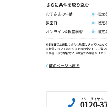
さらに条件を絞り込む
横手朝倉教室
お子さまの年齢
指定
月
火
水
木
金
土
0歳～高校生
教室日
指定
秋田県横手市朝倉町７－２７
オンライン&教室学習
指定
横手水上教室
月
火
水
木
金
土
※3曜日以上記載の場合も教室に通っていただく
※時間についてはおおよその目安としてご覧い
0歳～高校生
※学習日及び学習方法（教室での学習か「オン
秋田県横手市平和町１５－１８ コー
１
前のページへ戻る
おものがわ教室
月
火
水
木
金
土
3歳～高校生
秋田県横手市雄物川町今宿字鳴田１２
大森教室
フリーダイヤル
0120-3
月
火
水
木
金
土
2歳～中学生