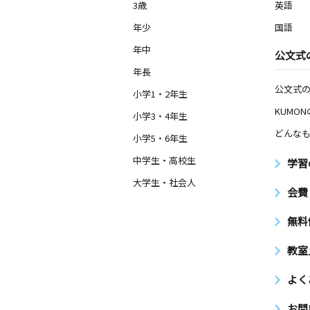
3歳
英語
年少
国語
年中
公文式
年長
公文式
小学1・2年生
KUMO
小学3・4年生
どんなも
小学5・6年生
中学生・高校生
学習
大学生・社会人
会費
無料
教室
よく
お問