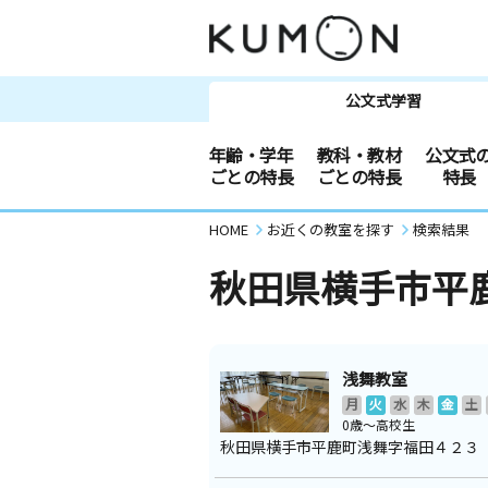
公文式学習
年齢・学年
教科・教材
公文式
ごとの特長
ごとの特長
特長
HOME
お近くの教室を探す
検索結果
秋田県横手市平
浅舞教室
月
火
水
木
金
土
0歳～高校生
秋田県横手市平鹿町浅舞字福田４２３