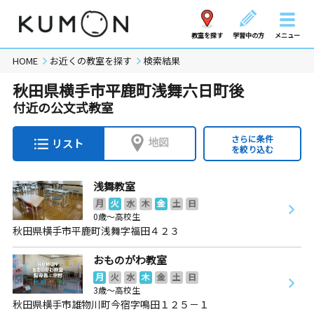
教室を探す
学習中の方
メニュー
HOME
お近くの教室を探す
検索結果
秋田県横手市平鹿町浅舞六日町後
付近の公文式教室
さらに条件
地図
リスト
を絞り込む
浅舞教室
月
火
水
木
金
土
日
0歳～高校生
秋田県横手市平鹿町浅舞字福田４２３
おものがわ教室
月
火
水
木
金
土
日
3歳～高校生
秋田県横手市雄物川町今宿字鳴田１２５－１