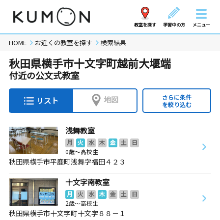
教室を探す
学習中の方
メニュー
HOME
お近くの教室を探す
検索結果
秋田県横手市十文字町越前大堰端
付近の公文式教室
さらに条件
地図
リスト
を絞り込む
浅舞教室
月
火
水
木
金
土
日
0歳～高校生
秋田県横手市平鹿町浅舞字福田４２３
十文字南教室
月
火
水
木
金
土
日
2歳～高校生
秋田県横手市十文字町十文字８８－１