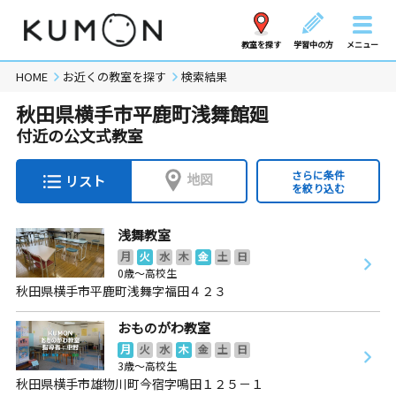
教室を探す
学習中の方
メニュー
HOME
お近くの教室を探す
検索結果
秋田県横手市平鹿町浅舞館廻
付近の公文式教室
さらに条件
地図
リスト
を絞り込む
浅舞教室
月
火
水
木
金
土
日
0歳～高校生
秋田県横手市平鹿町浅舞字福田４２３
おものがわ教室
月
火
水
木
金
土
日
3歳～高校生
秋田県横手市雄物川町今宿字鳴田１２５－１