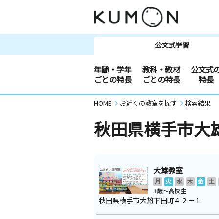
公文式学習
年齢・学年
教科・教材
公文式
ごとの特長
ごとの特長
特長
HOME
お近くの教室を探す
検索結果
秋田県横手市大
大雄教室
月
火
水
木
金
土
3歳～高校生
秋田県横手市大雄下田町４２－１