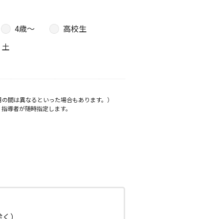
4歳〜
高校生
土
月の間は異なるといった場合もあります。）
、指導者が随時指定します。
日除く）