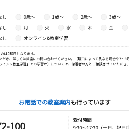
なし
0歳〜
1歳〜
2歳〜
3歳〜
なし
月
火
水
木
金
なし
オンライン&教室学習
のは2曜日となります。
ただき、詳しくは教室にお問い合わせください。（曜日によって異なる場合や7～8
ライン＆教室学習」での学習か）については、保護者の方とご相談させていただき
お電話での教室案内
も行っています
受付時間
72-100
9:30～17:30（土日、祝