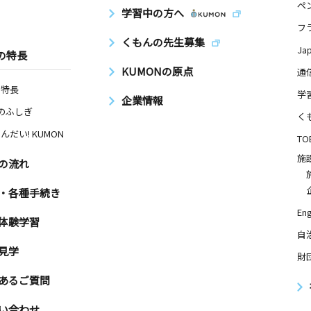
ペ
学習中の方へ
フ
くもんの先生募集
Ja
の特長
KUMONの原点
通
の特長
学
企業情報
Nのふしぎ
く
んだい! KUMON
TO
施
の流れ
・各種手続き
Eng
体験学習
自
見学
財
あるご質問
い合わせ