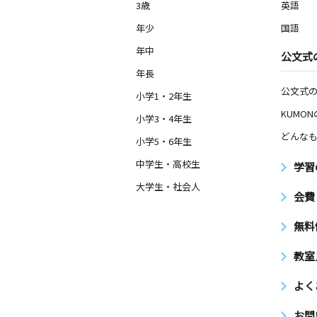
3歳
英語
年少
国語
年中
公文式
年長
公文式
小学1・2年生
KUMO
小学3・4年生
どんなも
小学5・6年生
中学生・高校生
学習
大学生・社会人
会費
無料
教室
よく
お問