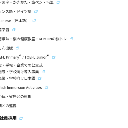
ン習字・かきかた・筆ペン・毛筆
ランス語・ドイツ語
panese（日本語）
信学習
習療法・脳の健康教室・KUMONの脳トレ
もん出版
®
®
EFL Primary
/
TOEFL Junior
設・学校・企業での公文式
施設・学校向け導入事業
企業・学校向け日本語
lish Immersion Activities
治体・省庁との連携
団との連携
社員採用