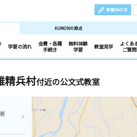
学習中の方
KUMONの原点
の
会費・各種
無料体験
よくあ
学習の流れ
教室見学
手続き
学習
ご質問
雄精兵村
付近の公文式教室
日