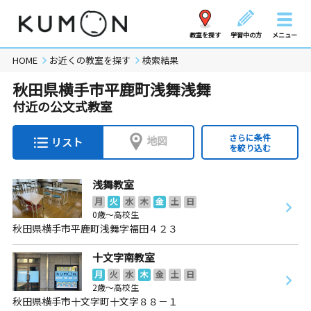
教室を探す
学習中の方
メニュー
HOME
お近くの教室を探す
検索結果
秋田県横手市平鹿町浅舞浅舞
付近の公文式教室
さらに条件
地図
リスト
を絞り込む
浅舞教室
月
火
水
木
金
土
日
0歳～高校生
秋田県横手市平鹿町浅舞字福田４２３
十文字南教室
月
火
水
木
金
土
日
2歳～高校生
秋田県横手市十文字町十文字８８－１