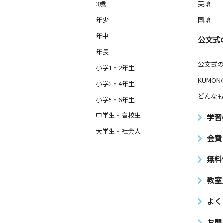
3歳
英語
年少
国語
年中
公文式
年長
公文式
小学1・2年生
KUMO
小学3・4年生
どんなも
小学5・6年生
中学生・高校生
学習
大学生・社会人
会費
無料
教室
よく
お問