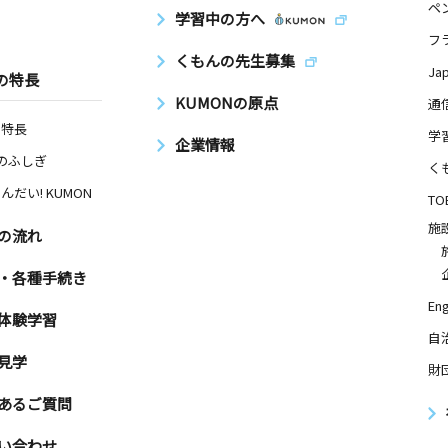
ペ
学習中の方へ
フ
くもんの先生募集
Ja
の特長
KUMONの原点
通
の特長
学
企業情報
Nのふしぎ
く
んだい! KUMON
TO
施
の流れ
・各種手続き
Eng
体験学習
自
見学
財
あるご質問
い合わせ