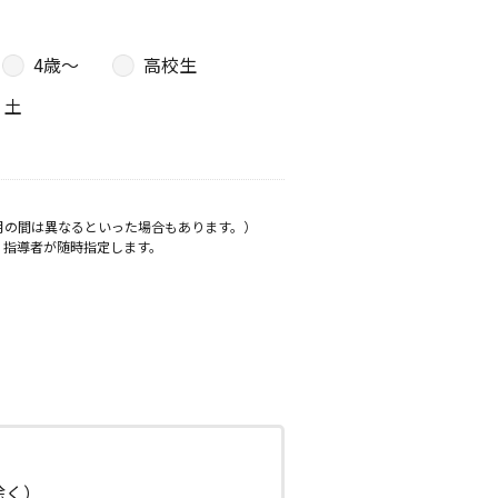
4歳〜
高校生
土
月の間は異なるといった場合もあります。）
、指導者が随時指定します。
日除く）