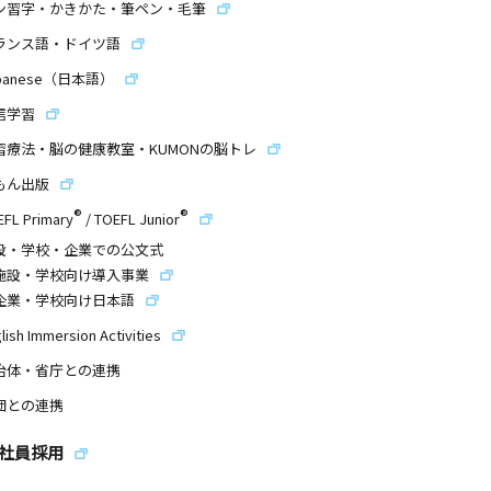
ン習字・かきかた・筆ペン・毛筆
ランス語・ドイツ語
panese（日本語）
信学習
習療法・脳の健康教室・KUMONの脳トレ
もん出版
®
®
EFL Primary
/
TOEFL Junior
設・学校・企業での公文式
施設・学校向け導入事業
企業・学校向け日本語
lish Immersion Activities
治体・省庁との連携
団との連携
社員採用