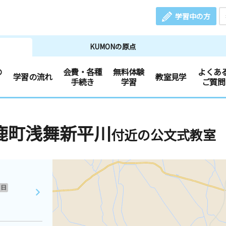
学習中の方
KUMONの原点
の
会費・各種
無料体験
よくあ
学習の流れ
教室見学
手続き
学習
ご質問
鹿町浅舞新平川
付近の公文式教室
日