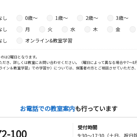
なし
0歳〜
1歳〜
2歳〜
3歳〜
なし
月
火
水
木
金
なし
オンライン&教室学習
のは2曜日となります。
ただき、詳しくは教室にお問い合わせください。（曜日によって異なる場合や7～8
ライン＆教室学習」での学習か）については、保護者の方とご相談させていただき
お電話での教室案内
も行っています
受付時間
72-100
9:30～17:30（土日、祝