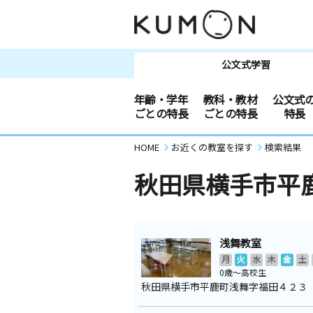
公文式学習
年齢・学年
教科・教材
公文式
ごとの特長
ごとの特長
特長
HOME
お近くの教室を探す
検索結果
秋田県横手市平
浅舞教室
月
火
水
木
金
土
0歳～高校生
秋田県横手市平鹿町浅舞字福田４２３