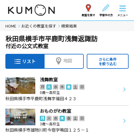
教室を探す
学習中の方
メニュー
HOME
お近くの教室を探す
検索結果
秋田県横手市平鹿町浅舞返諏訪
付近の公文式教室
さらに条件
地図
リスト
を絞り込む
浅舞教室
月
火
水
木
金
土
日
0歳～高校生
秋田県横手市平鹿町浅舞字福田４２３
おものがわ教室
月
火
水
木
金
土
日
3歳～高校生
秋田県横手市雄物川町今宿字鳴田１２５－１