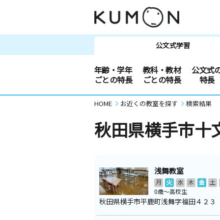
公文式学習
年齢・学年
教科・教材
公文式
ごとの特長
ごとの特長
特長
HOME
お近くの教室を探す
検索結果
秋田県横手市十
浅舞教室
月
火
水
木
金
土
0歳～高校生
秋田県横手市平鹿町浅舞字福田４２３