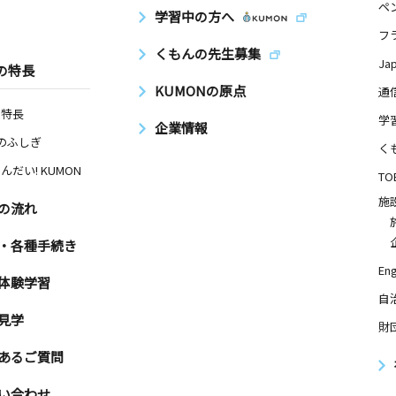
ペ
学習中の方へ
フ
くもんの先生募集
Ja
の特長
KUMONの原点
通
の特長
学
企業情報
Nのふしぎ
く
んだい! KUMON
TO
施
の流れ
・各種手続き
Eng
体験学習
自
見学
財
あるご質問
い合わせ