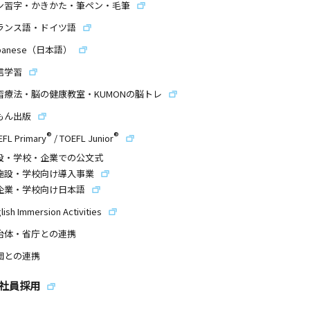
ン習字・かきかた・筆ペン・毛筆
ランス語・ドイツ語
panese（日本語）
信学習
習療法・脳の健康教室・KUMONの脳トレ
もん出版
®
®
EFL Primary
/
TOEFL Junior
設・学校・企業での公文式
施設・学校向け導入事業
企業・学校向け日本語
lish Immersion Activities
治体・省庁との連携
団との連携
社員採用