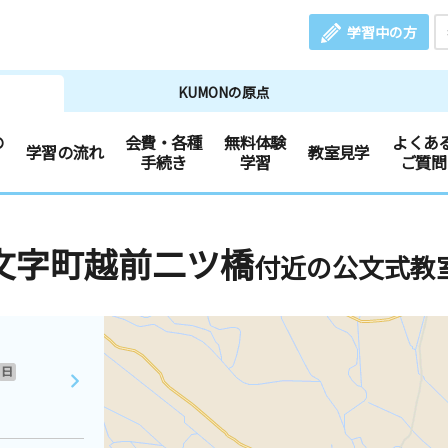
学習中の方
KUMONの原点
の
会費・各種
無料体験
よくあ
学習の流れ
教室見学
手続き
学習
ご質問
文字町越前二ツ橋
付近の公文式教
日