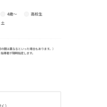
4歳〜
高校生
土
月の間は異なるといった場合もあります。）
、指導者が随時指定します。
日除く）