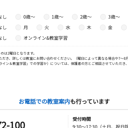
なし
0歳〜
1歳〜
2歳〜
3歳〜
なし
月
火
水
木
金
なし
オンライン&教室学習
のは2曜日となります。
ただき、詳しくは教室にお問い合わせください。（曜日によって異なる場合や7～8
ライン＆教室学習」での学習か）については、保護者の方とご相談させていただき
お電話での教室案内
も行っています
受付時間
72-100
9:30～17:30（土日、祝