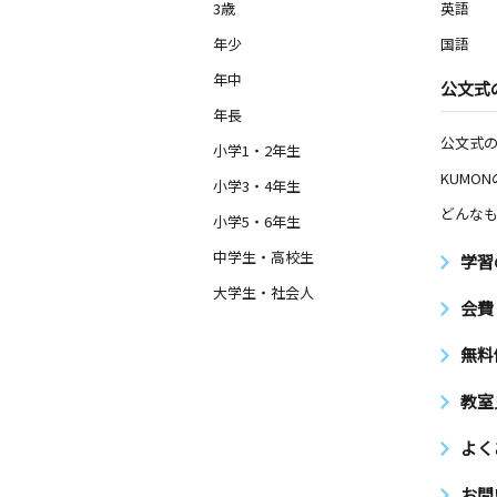
3歳
英語
年少
国語
年中
公文式
年長
公文式
小学1・2年生
KUMO
小学3・4年生
どんなも
小学5・6年生
中学生・高校生
学習
大学生・社会人
会費
無料
教室
よく
お問