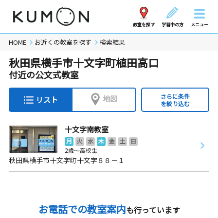
教室を探す
学習中の方
メニュー
HOME
お近くの教室を探す
検索結果
秋田県横手市十文字町植田高口
付近の公文式教室
さらに条件
地図
リスト
を絞り込む
十文字南教室
月
火
水
木
金
土
日
2歳～高校生
秋田県横手市十文字町十文字８８－１
お電話での教室案内
も行っています