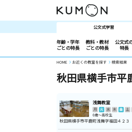
公文式学習
年齢・学年
教科・教材
公文式
ごとの特長
ごとの特長
特長
HOME
お近くの教室を探す
検索結果
秋田県横手市平
浅舞教室
月
火
水
木
金
土
0歳～高校生
秋田県横手市平鹿町浅舞字福田４２３