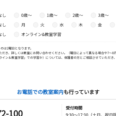
なし
0歳〜
1歳〜
2歳〜
3歳〜
なし
月
火
水
木
金
なし
オンライン&教室学習
のは2曜日となります。
ただき、詳しくは教室にお問い合わせください。（曜日によって異なる場合や7～8
ライン＆教室学習」での学習か）については、保護者の方とご相談させていただき
お電話での教室案内
も行っています
受付時間
72-100
9:30～17:30（土日、祝