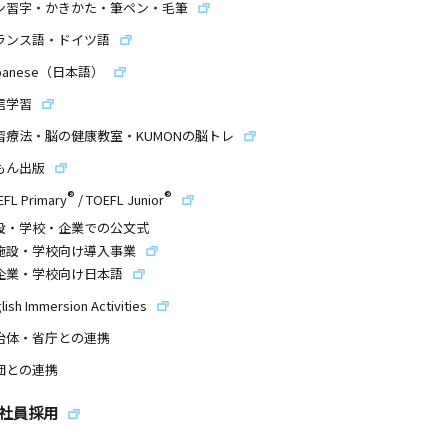
ン習字・かきかた・筆ペン・毛筆
ランス語・ドイツ語
panese（日本語）
信学習
習療法・脳の健康教室・KUMONの脳トレ
もん出版
®
®
EFL Primary
/
TOEFL Junior
設・学校・企業での公文式
施設・学校向け導入事業
企業・学校向け日本語
lish Immersion Activities
治体・省庁との連携
団との連携
社員採用