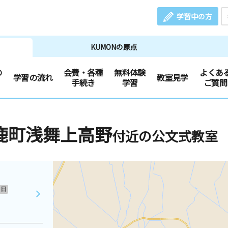
学習中の方
KUMONの原点
の
会費・各種
無料体験
よくあ
学習の流れ
教室見学
手続き
学習
ご質問
鹿町浅舞上高野
付近の公文式教室
日