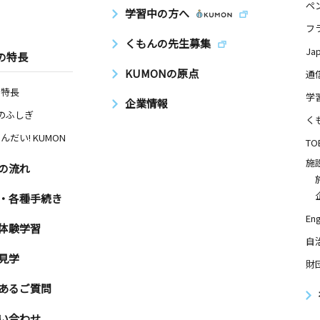
ペ
学習中の方へ
フ
くもんの先生募集
Ja
の特長
KUMONの原点
通
の特長
学
企業情報
Nのふしぎ
く
んだい! KUMON
TO
施
の流れ
・各種手続き
Eng
体験学習
自
見学
財
あるご質問
い合わせ