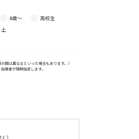
4歳〜
高校生
土
月の間は異なるといった場合もあります。）
、指導者が随時指定します。
日除く）