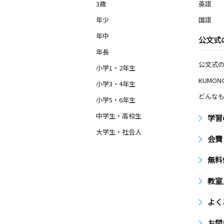
3歳
英語
年少
国語
年中
公文式
年長
公文式
小学1・2年生
KUMO
小学3・4年生
どんなも
小学5・6年生
中学生・高校生
学習
大学生・社会人
会費
無料
教室
よく
お問