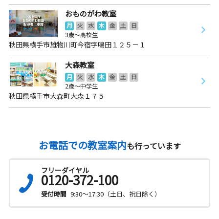
おものがわ教室
月
火
水
木
金
土
日
3歳～高校生
秋田県横手市雄物川町今宿字鳴田１２５－１
大森教室
月
火
水
木
金
土
日
2歳～中学生
秋田県横手市大森町大森１７５
お電話での教室案内
も行っています
フリーダイヤル
0120-372-100
受付時間
9:30～17:30（土日、祝日除く）