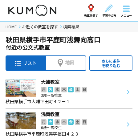
教室を探す
学習中の方
メニュー
HOME
お近くの教室を探す
検索結果
秋田県横手市平鹿町浅舞向高口
付近の公文式教室
さらに条件
地図
リスト
を絞り込む
大雄教室
月
火
水
木
金
土
日
3歳～高校生
秋田県横手市大雄下田町４２－１
浅舞教室
月
火
水
木
金
土
日
0歳～高校生
秋田県横手市平鹿町浅舞字福田４２３