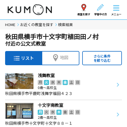
教室を探す
学習中の方
メニュー
HOME
お近くの教室を探す
検索結果
秋田県横手市十文字町植田田ノ村
付近の公文式教室
さらに条件
地図
リスト
を絞り込む
浅舞教室
月
火
水
木
金
土
日
0歳～高校生
秋田県横手市平鹿町浅舞字福田４２３
十文字南教室
月
火
水
木
金
土
日
2歳～高校生
秋田県横手市十文字町十文字８８－１