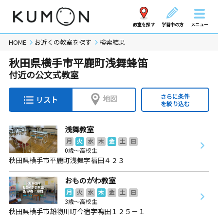
教室を探す
学習中の方
メニュー
HOME
お近くの教室を探す
検索結果
秋田県横手市平鹿町浅舞蜂笛
付近の公文式教室
さらに条件
地図
リスト
を絞り込む
浅舞教室
月
火
水
木
金
土
日
0歳～高校生
秋田県横手市平鹿町浅舞字福田４２３
おものがわ教室
月
火
水
木
金
土
日
3歳～高校生
秋田県横手市雄物川町今宿字鳴田１２５－１