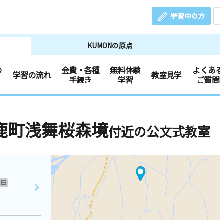
学習中の方
KUMONの原点
の
会費・各種
無料体験
よくあ
学習の流れ
教室見学
手続き
学習
ご質問
鹿町浅舞桜森境
付近の公文式教室
日