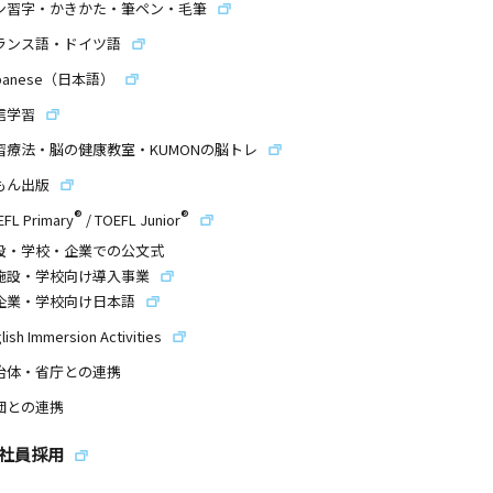
ン習字・かきかた・筆ペン・毛筆
ランス語・ドイツ語
panese（日本語）
信学習
習療法・脳の健康教室・KUMONの脳トレ
もん出版
®
®
EFL Primary
/
TOEFL Junior
設・学校・企業での公文式
施設・学校向け導入事業
企業・学校向け日本語
lish Immersion Activities
治体・省庁との連携
団との連携
社員採用