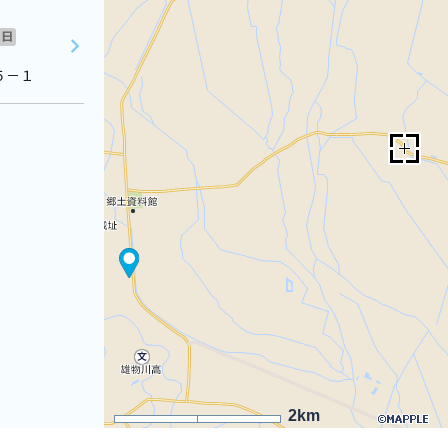
日
５－１
2km