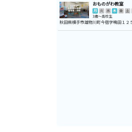
おものがわ教室
月
火
水
木
金
土
3歳～高校生
秋田県横手市雄物川町今宿字鳴田１２