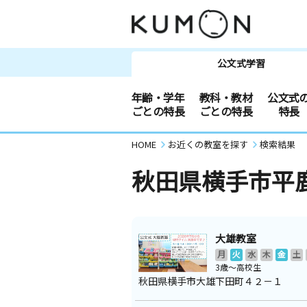
公文式学習
年齢・学年
教科・教材
公文式
ごとの特長
ごとの特長
特長
HOME
お近くの教室を探す
検索結果
秋田県横手市平
大雄教室
月
火
水
木
金
土
3歳～高校生
秋田県横手市大雄下田町４２－１