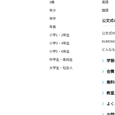
3歳
英語
年少
国語
年中
公文式
年長
公文式
小学1・2年生
KUMO
小学3・4年生
どんなも
小学5・6年生
中学生・高校生
学習
大学生・社会人
会費
無料
教室
よく
お問