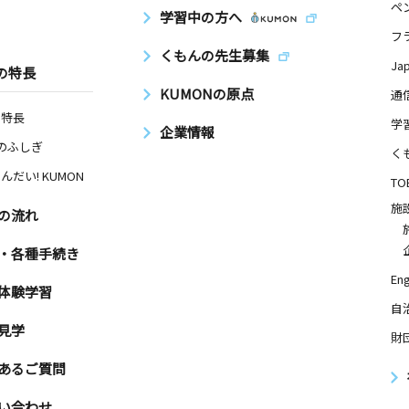
ペ
学習中の方へ
フ
くもんの先生募集
Ja
の特長
KUMONの原点
通
の特長
学
企業情報
Nのふしぎ
く
んだい! KUMON
TO
施
の流れ
・各種手続き
Eng
体験学習
自
見学
財
あるご質問
い合わせ