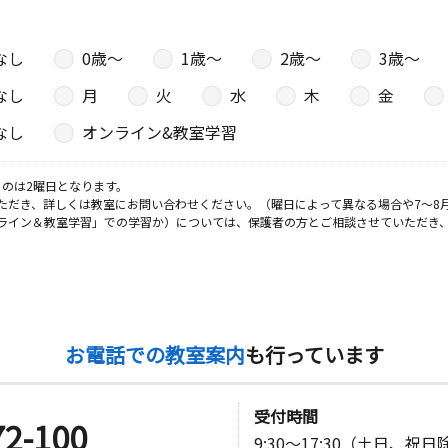
なし
0歳〜
1歳〜
2歳〜
3歳〜
なし
月
火
水
木
金
なし
オンライン&教室学習
のは2曜日となります。
ただき、詳しくは教室にお問い合わせください。（曜日によって異なる場合や7～8
ライン＆教室学習」での学習か）については、保護者の方とご相談させていただき
お電話での教室案内
も行っています
受付時間
72-100
9:30～17:30（土日、祝