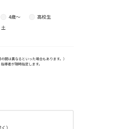
4歳〜
高校生
土
月の間は異なるといった場合もあります。）
、指導者が随時指定します。
日除く）