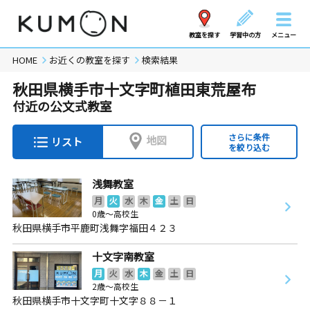
教室を探す
学習中の方
メニュー
HOME
お近くの教室を探す
検索結果
秋田県横手市十文字町植田東荒屋布
付近の公文式教室
さらに条件
地図
リスト
を絞り込む
浅舞教室
月
火
水
木
金
土
日
0歳～高校生
秋田県横手市平鹿町浅舞字福田４２３
十文字南教室
月
火
水
木
金
土
日
2歳～高校生
秋田県横手市十文字町十文字８８－１