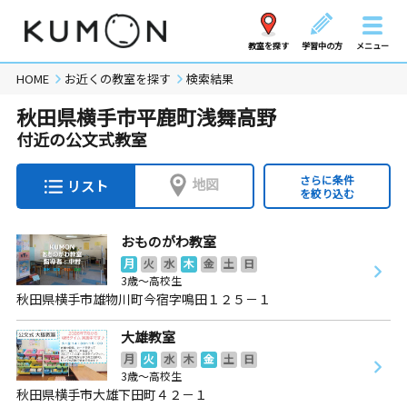
教室を探す
学習中の方
メニュー
HOME
お近くの教室を探す
検索結果
秋田県横手市平鹿町浅舞高野
付近の公文式教室
さらに条件
地図
リスト
を絞り込む
おものがわ教室
月
火
水
木
金
土
日
3歳～高校生
秋田県横手市雄物川町今宿字鳴田１２５－１
大雄教室
月
火
水
木
金
土
日
3歳～高校生
秋田県横手市大雄下田町４２－１