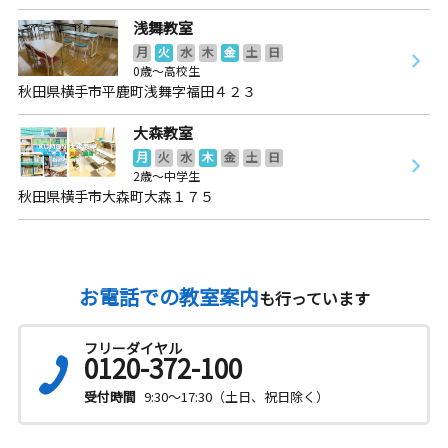
浅舞教室
月
火
水
木
金
土
日
0歳～高校生
秋田県横手市平鹿町浅舞字福田４２３
大森教室
月
火
水
木
金
土
日
2歳～中学生
秋田県横手市大森町大森１７５
お電話での教室案内
も行っています
フリーダイヤル
0120-372-100
受付時間
9:30～17:30（土日、祝日除く）