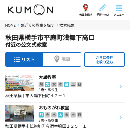
教室を探す
学習中の方
メニュー
HOME
お近くの教室を探す
検索結果
秋田県横手市平鹿町浅舞下高口
付近の公文式教室
さらに条件
地図
リスト
を絞り込む
大雄教室
月
火
水
木
金
土
日
3歳～高校生
秋田県横手市大雄下田町４２－１
おものがわ教室
月
火
水
木
金
土
日
3歳～高校生
秋田県横手市雄物川町今宿字鳴田１２５－１