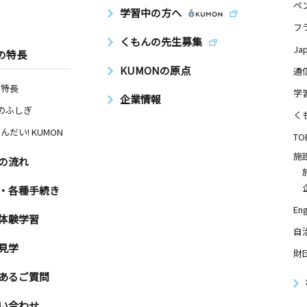
ペ
学習中の方へ
フ
くもんの先生募集
Ja
の特長
KUMONの原点
通
の特長
学
企業情報
Nのふしぎ
く
んだい! KUMON
TO
施
の流れ
・各種手続き
Eng
体験学習
自
見学
財
あるご質問
い合わせ