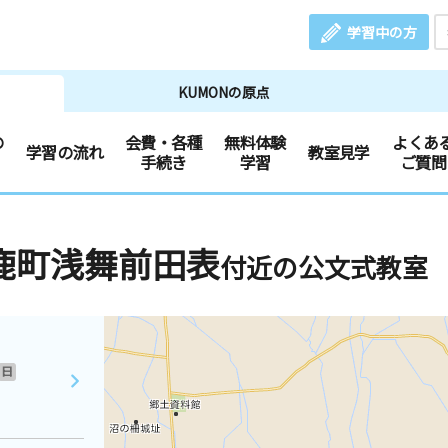
学習中の方
KUMONの原点
の
会費・各種
無料体験
よくあ
学習の流れ
教室見学
手続き
学習
ご質問
鹿町浅舞前田表
付近の公文式教室
日