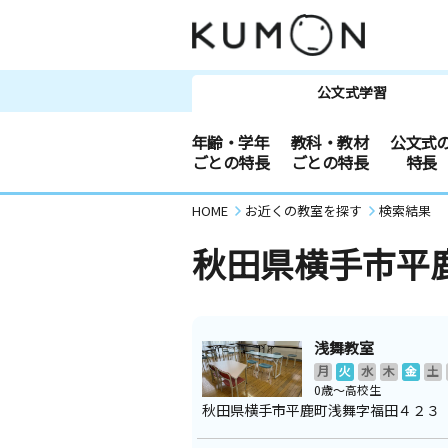
公文式学習
年齢・学年
教科・教材
公文式
ごとの特長
ごとの特長
特長
HOME
お近くの教室を探す
検索結果
秋田県横手市平
浅舞教室
月
火
水
木
金
土
0歳～高校生
秋田県横手市平鹿町浅舞字福田４２３