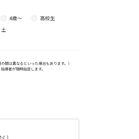
4歳〜
高校生
土
月の間は異なるといった場合もあります。）
、指導者が随時指定します。
日除く）