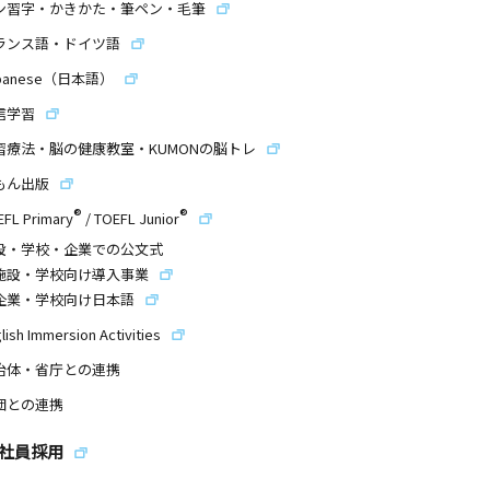
ン習字・かきかた・筆ペン・毛筆
ランス語・ドイツ語
panese（日本語）
信学習
習療法・脳の健康教室・KUMONの脳トレ
もん出版
®
®
EFL Primary
/
TOEFL Junior
設・学校・企業での公文式
施設・学校向け導入事業
企業・学校向け日本語
lish Immersion Activities
治体・省庁との連携
団との連携
社員採用