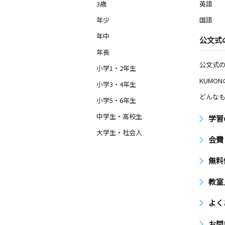
3歳
英語
年少
国語
年中
公文式
年長
公文式
小学1・2年生
KUMO
小学3・4年生
どんなも
小学5・6年生
中学生・高校生
学習
大学生・社会人
会費
無料
教室
よく
お問