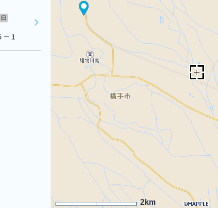
日
５－１
2km