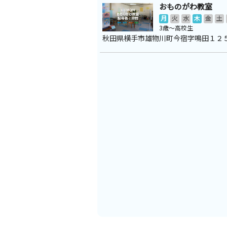
おものがわ教室
月
火
水
木
金
土
3歳～高校生
秋田県横手市雄物川町今宿字鳴田１２