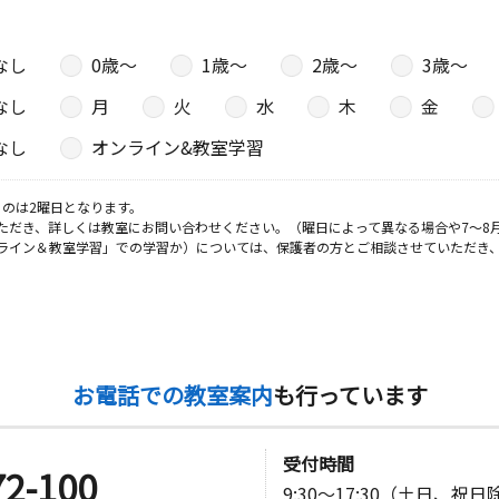
なし
0歳〜
1歳〜
2歳〜
3歳〜
なし
月
火
水
木
金
なし
オンライン&教室学習
のは2曜日となります。
ただき、詳しくは教室にお問い合わせください。（曜日によって異なる場合や7～8
ライン＆教室学習」での学習か）については、保護者の方とご相談させていただき
お電話での教室案内
も行っています
受付時間
72-100
9:30～17:30（土日、祝