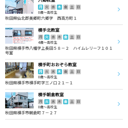
月
火
水
木
金
土
日
0歳～高校生
秋田県仙北郡美郷町六郷字 西高方町１
横手北教室
月
火
水
木
金
土
日
4歳～高校生
秋田県横手市八幡字上長田５８－２ ハイムレリーフ１０１
号室
横手町おおぞら教室
月
火
水
木
金
土
日
0歳～高校生
秋田県横手市横手町字三ノ口２１－１
横手朝倉教室
月
火
水
木
金
土
日
0歳～高校生
秋田県横手市朝倉町７－２７