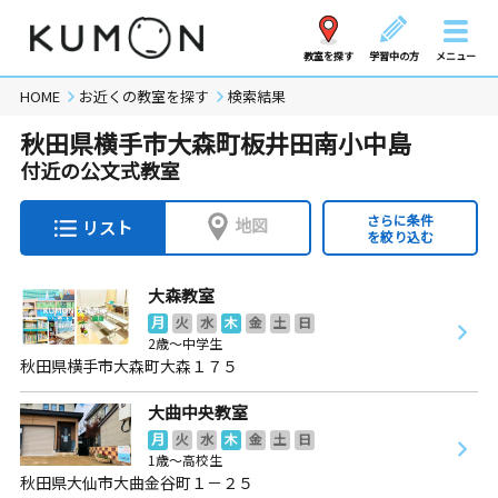
教室を探す
学習中の方
メニュー
HOME
お近くの教室を探す
検索結果
秋田県横手市大森町板井田南小中島
付近の公文式教室
さらに条件
地図
リスト
を絞り込む
大森教室
月
火
水
木
金
土
日
2歳～中学生
秋田県横手市大森町大森１７５
大曲中央教室
月
火
水
木
金
土
日
1歳～高校生
秋田県大仙市大曲金谷町１－２５