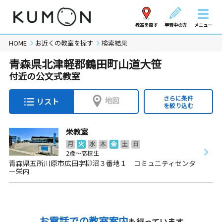
教室を探す
学習中の方
メニュー
HOME
お近くの教室を探す
検索結果
青森県北津軽郡鶴田町山道大笹
付近の公文式教室
さらに条件
地図
リスト
を絞り込む
栄教室
月
火
水
木
金
土
日
2歳～高校生
青森県五所川原市広田字柳沼３番地１ コミュニティセンタ
ー栄内
お電話での教室案内
も行っています