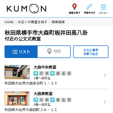
教室を探す
学習中の方
メニュー
HOME
お近くの教室を探す
検索結果
秋田県横手市大森町板井田高八卦
付近の公文式教室
さらに条件
地図
リスト
を絞り込む
大曲中央教室
月
火
水
木
金
土
日
1歳～高校生
秋田県大仙市大曲金谷町１－２５
大曲東教室
月
火
水
木
金
土
日
0歳～高校生
秋田県大仙市大曲田町２６－１１