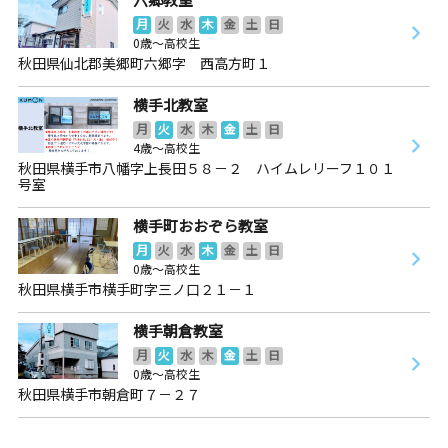
月
火
水
木
金
土
日
0歳～高校生
秋田県仙北郡美郷町六郷字 西高方町１
横手北教室
月
火
水
木
金
土
日
4歳～高校生
秋田県横手市八幡字上長田５８－２ ハイムレリーフ１０１
号室
横手町おおぞら教室
月
火
水
木
金
土
日
0歳～高校生
秋田県横手市横手町字三ノ口２１－１
横手朝倉教室
月
火
水
木
金
土
日
0歳～高校生
秋田県横手市朝倉町７－２７