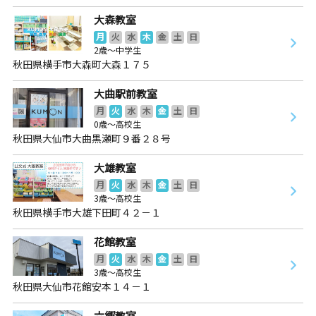
大森教室
月
火
水
木
金
土
日
2歳～中学生
秋田県横手市大森町大森１７５
大曲駅前教室
月
火
水
木
金
土
日
0歳～高校生
秋田県大仙市大曲黒瀬町９番２８号
大雄教室
月
火
水
木
金
土
日
3歳～高校生
秋田県横手市大雄下田町４２－１
花館教室
月
火
水
木
金
土
日
3歳～高校生
秋田県大仙市花館安本１４－１
六郷教室