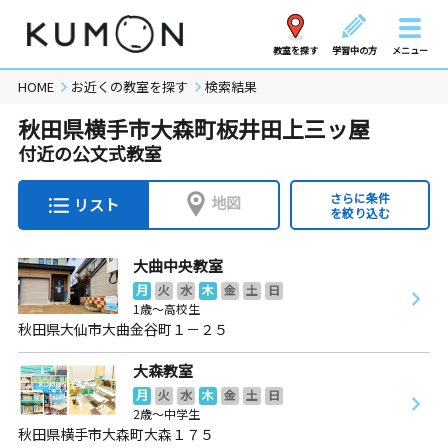
教室を探す
学習中の方
メニュー
HOME
お近くの教室を探す
検索結果
秋田県横手市大森町板井田上三ッ屋
付近の公文式教室
さらに条件
地図
リスト
を絞り込む
大曲中央教室
月
火
水
木
金
土
日
1歳～高校生
秋田県大仙市大曲金谷町１－２５
大森教室
月
火
水
木
金
土
日
2歳～中学生
秋田県横手市大森町大森１７５