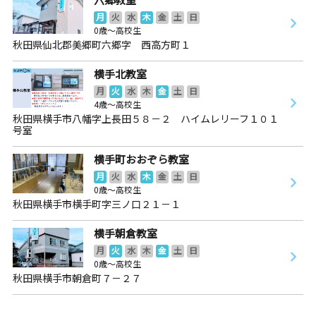
月
火
水
木
金
土
日
0歳～高校生
秋田県仙北郡美郷町六郷字 西高方町１
横手北教室
月
火
水
木
金
土
日
4歳～高校生
秋田県横手市八幡字上長田５８－２ ハイムレリーフ１０１
号室
横手町おおぞら教室
月
火
水
木
金
土
日
0歳～高校生
秋田県横手市横手町字三ノ口２１－１
横手朝倉教室
月
火
水
木
金
土
日
0歳～高校生
秋田県横手市朝倉町７－２７