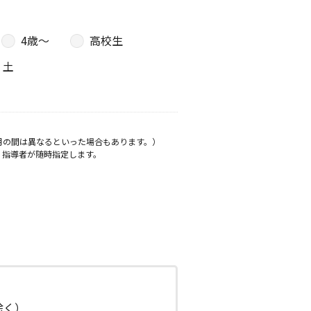
4歳〜
高校生
土
月の間は異なるといった場合もあります。）
、指導者が随時指定します。
日除く）