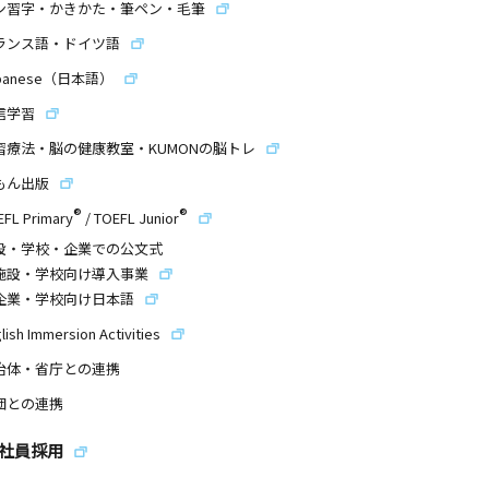
ン習字・かきかた・筆ペン・毛筆
ランス語・ドイツ語
panese（日本語）
信学習
習療法・脳の健康教室・KUMONの脳トレ
もん出版
®
®
EFL Primary
/
TOEFL Junior
設・学校・企業での公文式
施設・学校向け導入事業
企業・学校向け日本語
lish Immersion Activities
治体・省庁との連携
団との連携
社員採用