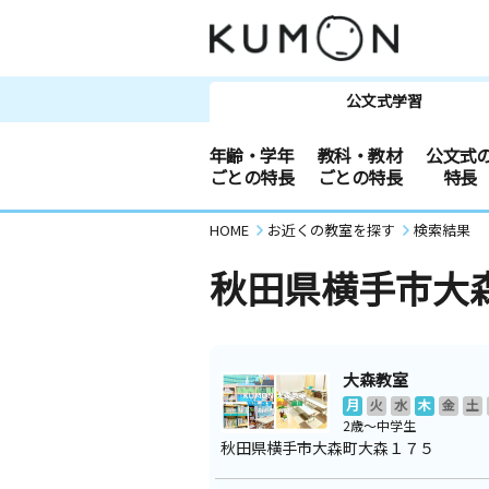
公文式学習
年齢・学年
教科・教材
公文式
ごとの特長
ごとの特長
特長
HOME
お近くの教室を探す
検索結果
秋田県横手市大
大森教室
月
火
水
木
金
土
2歳～中学生
秋田県横手市大森町大森１７５