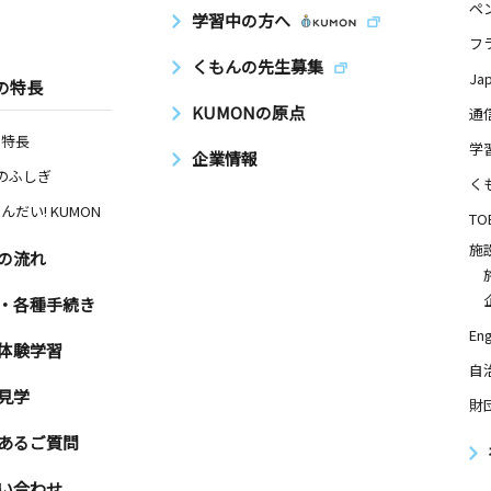
ペ
学習中の方へ
フ
くもんの先生募集
Ja
の特長
KUMONの原点
通
の特長
学
企業情報
Nのふしぎ
く
んだい! KUMON
TO
施
の流れ
・各種手続き
Eng
体験学習
自
見学
財
あるご質問
い合わせ