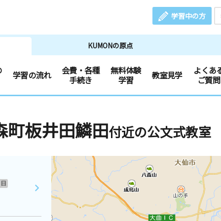
学習中の方
KUMONの原点
の
会費・各種
無料体験
よくあ
学習の流れ
教室見学
手続き
学習
ご質問
森町板井田鱗田
付近の公文式教室
日