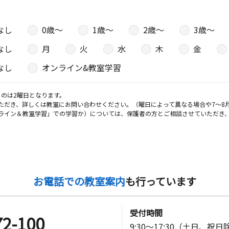
なし
0歳〜
1歳〜
2歳〜
3歳〜
なし
月
火
水
木
金
なし
オンライン&教室学習
のは2曜日となります。
ただき、詳しくは教室にお問い合わせください。（曜日によって異なる場合や7～8
ライン＆教室学習」での学習か）については、保護者の方とご相談させていただき
お電話での教室案内
も行っています
受付時間
72-100
9:30～17:30（土日、祝