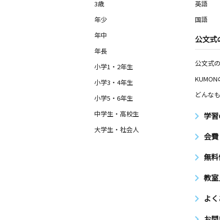
3歳
英語
年少
国語
年中
公文式
年長
公文式
小学1・2年生
KUMO
小学3・4年生
どんなも
小学5・6年生
中学生・高校生
学習
大学生・社会人
会費
無料
教室
よく
お問