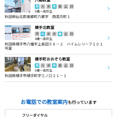
月
火
水
木
金
土
日
0歳～高校生
秋田県仙北郡美郷町六郷字 西高方町１
横手北教室
月
火
水
木
金
土
日
4歳～高校生
秋田県横手市八幡字上長田５８－２ ハイムレリーフ１０１
号室
横手町おおぞら教室
月
火
水
木
金
土
日
0歳～高校生
秋田県横手市横手町字三ノ口２１－１
お電話での教室案内
も行っています
フリーダイヤル