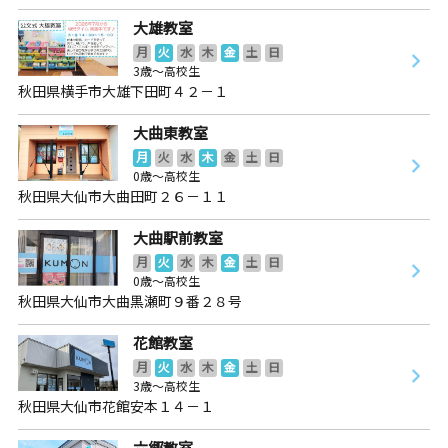
大雄教室
月
火
水
木
金
土
日
3歳～高校生
秋田県横手市大雄下田町４２－１
大曲東教室
月
火
水
木
金
土
日
0歳～高校生
秋田県大仙市大曲田町２６－１１
大曲駅前教室
月
火
水
木
金
土
日
0歳～高校生
秋田県大仙市大曲黒瀬町９番２８号
花館教室
月
火
水
木
金
土
日
3歳～高校生
秋田県大仙市花館安本１４－１
六郷教室