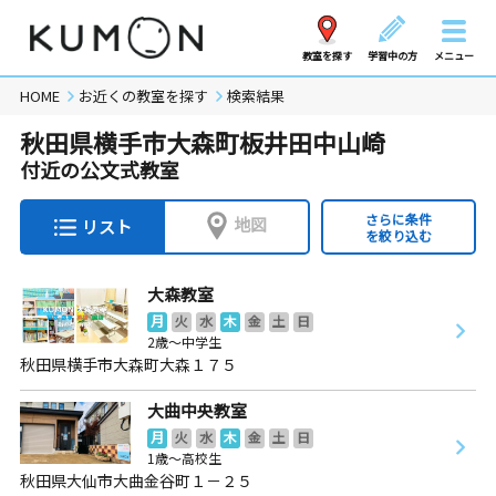
教室を探す
学習中の方
メニュー
HOME
お近くの教室を探す
検索結果
秋田県横手市大森町板井田中山崎
付近の公文式教室
さらに条件
地図
リスト
を絞り込む
大森教室
月
火
水
木
金
土
日
2歳～中学生
秋田県横手市大森町大森１７５
大曲中央教室
月
火
水
木
金
土
日
1歳～高校生
秋田県大仙市大曲金谷町１－２５