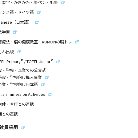
ン習字・かきかた・筆ペン・毛筆
ランス語・ドイツ語
panese（日本語）
信学習
習療法・脳の健康教室・KUMONの脳トレ
もん出版
®
®
EFL Primary
/
TOEFL Junior
設・学校・企業での公文式
施設・学校向け導入事業
企業・学校向け日本語
lish Immersion Activities
治体・省庁との連携
団との連携
社員採用