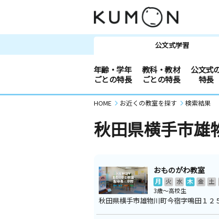
公文式学習
年齢・学年
教科・教材
公文式
ごとの特長
ごとの特長
特長
HOME
お近くの教室を探す
検索結果
秋田県横手市雄
おものがわ教室
月
火
水
木
金
土
3歳～高校生
秋田県横手市雄物川町今宿字鳴田１２