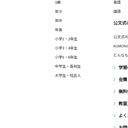
3歳
英語
年少
国語
年中
公文式
年長
公文式
小学1・2年生
KUMO
小学3・4年生
どんなも
小学5・6年生
中学生・高校生
学習
大学生・社会人
会費
無料
教室
よく
お問