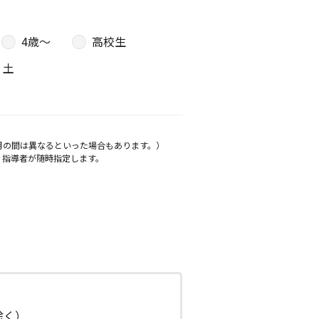
4歳〜
高校生
土
月の間は異なるといった場合もあります。）
、指導者が随時指定します。
日除く）