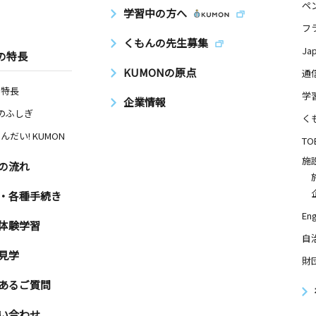
ペ
学習中の方へ
フ
くもんの先生募集
Ja
の特長
KUMONの原点
通
の特長
学
企業情報
Nのふしぎ
く
んだい! KUMON
TO
施
の流れ
・各種手続き
Eng
体験学習
自
見学
財
あるご質問
い合わせ