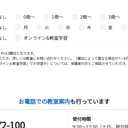
なし
0歳〜
1歳〜
2歳〜
3歳〜
なし
月
火
水
木
金
なし
オンライン&教室学習
のは2曜日となります。
ただき、詳しくは教室にお問い合わせください。（曜日によって異なる場合や7～8
ライン＆教室学習」での学習か）については、保護者の方とご相談させていただき
お電話での教室案内
も行っています
受付時間
72-100
9:30～17:30（土日、祝