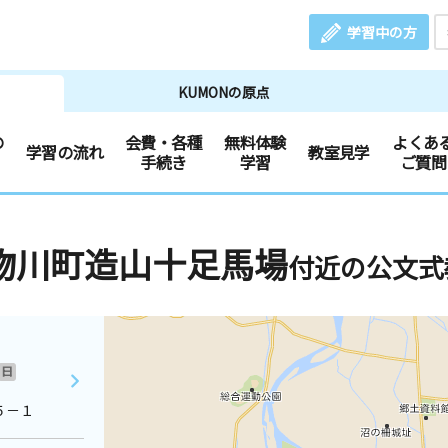
学習中の方
KUMONの原点
の
会費・各種
無料体験
よくあ
学習の流れ
教室見学
手続き
学習
ご質問
物川町造山十足馬場
付近の公文式
日
５－１