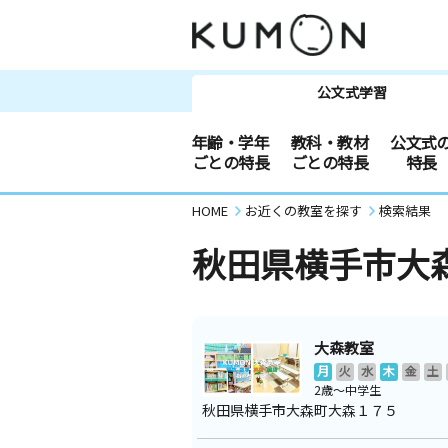
公文式学習
年齢・学年
教科・教材
公文式
ごとの特長
ごとの特長
特長
HOME
お近くの教室を探す
検索結果
秋田県横手市大
大森教室
月
火
水
木
金
土
2歳～中学生
秋田県横手市大森町大森１７５