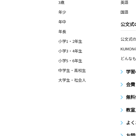
3歳
英語
年少
国語
年中
公文式
年長
公文式
小学1・2年生
KUMO
小学3・4年生
どんなも
小学5・6年生
中学生・高校生
学習
大学生・社会人
会費
無料
教室
よく
お問