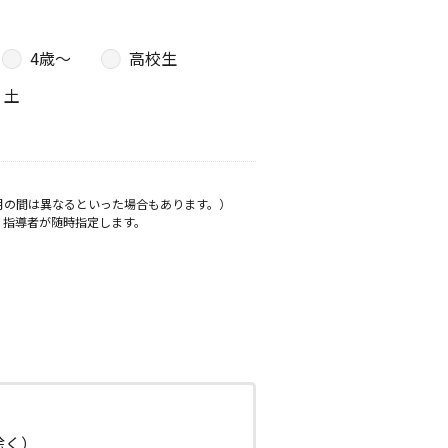
4歳〜
高校生
土
月の間は異なるといった場合もあります。）
、指導者が随時指定します。
日除く）