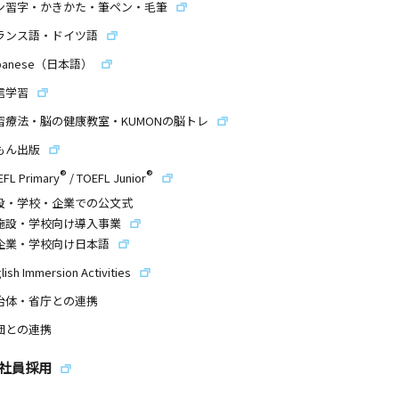
ン習字・かきかた・筆ペン・毛筆
ランス語・ドイツ語
panese（日本語）
信学習
習療法・脳の健康教室・KUMONの脳トレ
もん出版
®
®
EFL Primary
/
TOEFL Junior
設・学校・企業での公文式
施設・学校向け導入事業
企業・学校向け日本語
lish Immersion Activities
治体・省庁との連携
団との連携
社員採用