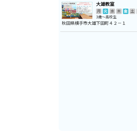
大雄教室
月
火
水
木
金
土
3歳～高校生
秋田県横手市大雄下田町４２－１