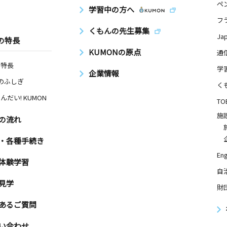
ペ
学習中の方へ
フ
くもんの先生募集
Ja
の特長
KUMONの原点
通
の特長
学
企業情報
Nのふしぎ
く
んだい! KUMON
TO
施
の流れ
・各種手続き
Eng
体験学習
自
見学
財
あるご質問
い合わせ