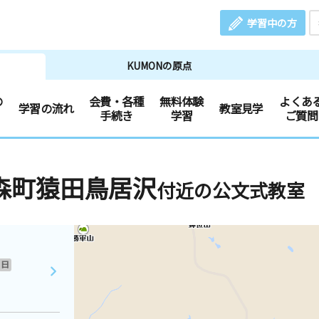
学習中の方
KUMONの原点
の
会費・各種
無料体験
よくあ
学習の流れ
教室見学
手続き
学習
ご質問
森町猿田鳥居沢
付近の公文式教室
日