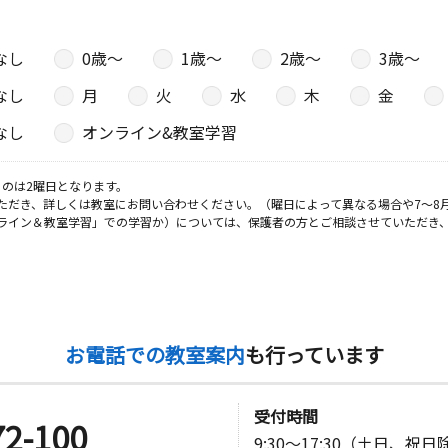
なし
0歳〜
1歳〜
2歳〜
3歳〜
なし
月
火
水
木
金
なし
オンライン&教室学習
のは2曜日となります。
ただき、詳しくは教室にお問い合わせください。（曜日によって異なる場合や7～8
ライン＆教室学習」での学習か）については、保護者の方とご相談させていただき
お電話での教室案内
も行っています
受付時間
72-100
9:30～17:30（土日、祝