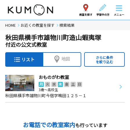
教室を探す
学習中の方
メニュー
HOME
お近くの教室を探す
検索結果
秋田県横手市雄物川町造山蝦夷塚
付近の公文式教室
さらに条件
地図
リスト
を絞り込む
おものがわ教室
月
火
水
木
金
土
日
3歳～高校生
秋田県横手市雄物川町今宿字鳴田１２５－１
お電話での教室案内
も行っています