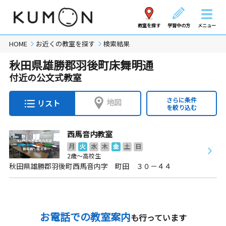
教室を探す
学習中の方
メニュー
HOME
お近くの教室を探す
検索結果
秋田県雄勝郡羽後町床舞明通
付近の公文式教室
さらに条件
地図
リスト
を絞り込む
西馬音内教室
月
火
水
木
金
土
日
2歳～高校生
秋田県雄勝郡羽後町西馬音内字 町田 ３０－４４
お電話での教室案内
も行っています