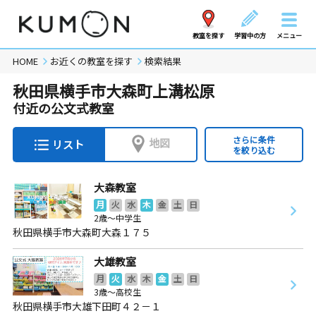
教室を探す
学習中の方
メニュー
HOME
お近くの教室を探す
検索結果
秋田県横手市大森町上溝松原
付近の公文式教室
さらに条件
地図
リスト
を絞り込む
大森教室
月
火
水
木
金
土
日
2歳～中学生
秋田県横手市大森町大森１７５
大雄教室
月
火
水
木
金
土
日
3歳～高校生
秋田県横手市大雄下田町４２－１