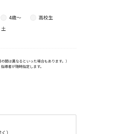
4歳〜
高校生
土
月の間は異なるといった場合もあります。）
、指導者が随時指定します。
日除く）