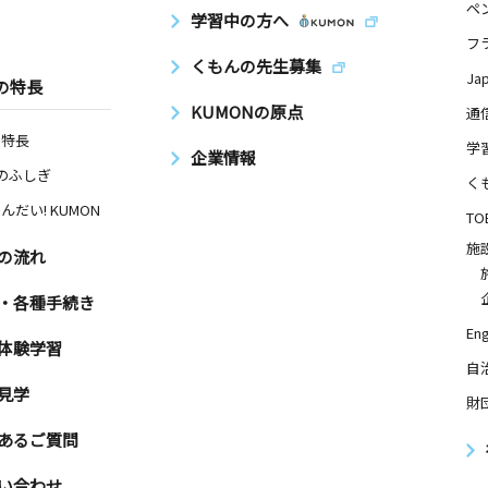
ペ
学習中の方へ
フ
くもんの先生募集
Ja
の特長
KUMONの原点
通
の特長
学
企業情報
Nのふしぎ
く
んだい! KUMON
TO
施
の流れ
・各種手続き
Eng
体験学習
自
見学
財
あるご質問
い合わせ