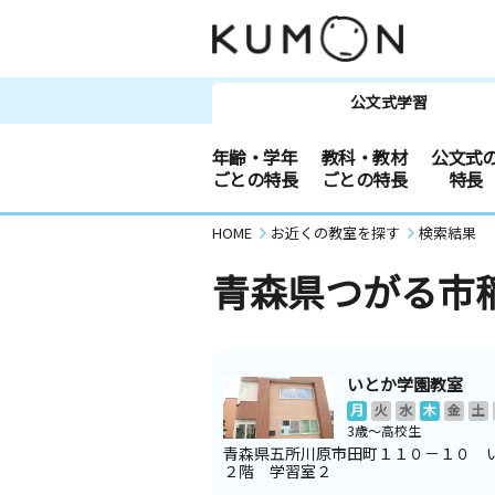
公文式学習
年齢・学年
教科・教材
公文式
ごとの特長
ごとの特長
特長
HOME
お近くの教室を探す
検索結果
青森県つがる市
いとか学園教室
月
火
水
木
金
土
3歳～高校生
青森県五所川原市田町１１０－１０ 
２階 学習室２