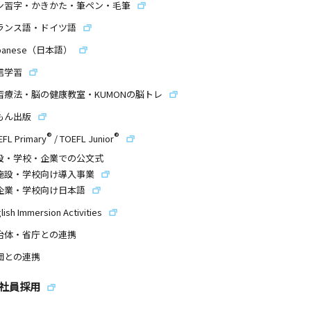
ン習字・かきかた・筆ペン・毛筆
ランス語・ドイツ語
panese（日本語）
信学習
習療法・脳の健康教室・KUMONの脳トレ
もん出版
®
®
EFL Primary
/
TOEFL Junior
設・学校・企業での公文式
施設・学校向け導入事業
企業・学校向け日本語
lish Immersion Activities
治体・省庁との連携
団との連携
社員採用