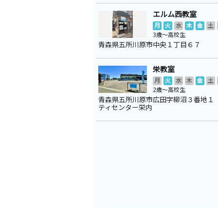
エルム西教室
月
火
水
木
金
土
3歳～高校生
青森県五所川原市中央１丁目６７
栄教室
月
火
水
木
金
土
2歳～高校生
青森県五所川原市広田字柳沼３番地１
ティセンター栄内