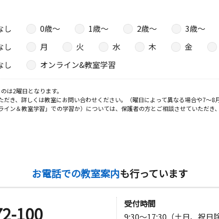
なし
0歳〜
1歳〜
2歳〜
3歳〜
なし
月
火
水
木
金
なし
オンライン&教室学習
のは2曜日となります。
ただき、詳しくは教室にお問い合わせください。（曜日によって異なる場合や7～8
ライン＆教室学習」での学習か）については、保護者の方とご相談させていただき
お電話での教室案内
も行っています
受付時間
72-100
9:30～17:30（土日、祝