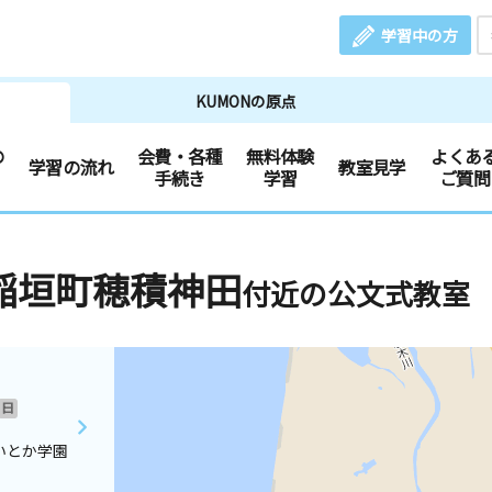
学習中の方
KUMONの原点
の
会費・各種
無料体験
よくあ
学習の流れ
教室見学
手続き
学習
ご質問
稲垣町穂積神田
付近の公文式教室
日
いとか学園