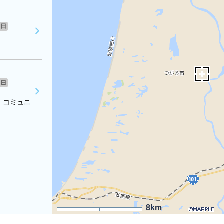
日
日
 コミュニ
8km