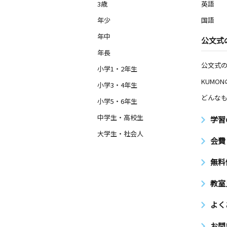
3歳
英語
年少
国語
年中
公文式
年長
公文式
小学1・2年生
KUMO
小学3・4年生
どんなも
小学5・6年生
中学生・高校生
学習
大学生・社会人
会費
無料
教室
よく
お問