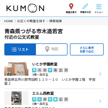
教室を探す
学習中の方
メニュー
HOME
お近くの教室を探す
検索結果
青森県つがる市木造若宮
付近の公文式教室
さらに条件
地図
リスト
を絞り込む
いとか学園教室
月
火
水
木
金
土
日
3歳～高校生
青森県五所川原市田町１１０－１０ いとか学園２階 学習
室２
エルム西教室
月
火
水
木
金
土
日
3歳～高校生