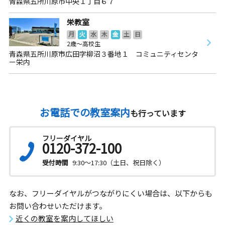
青森県五所川原市中央１丁目６７
栄教室
月
火
水
木
金
土
日
2歳～高校生
青森県五所川原市広田字柳沼３番地１ コミュニティセンタ
ー栄内
お電話での教室案内
も行っています
フリーダイヤル
0120-372-100
受付時間
9:30～17:30（土日、祝日除く）
なお、フリーダイヤルがつながりにくい場合は、以下からも
お問い合わせいただけます。
近くの教室を案内してほしい