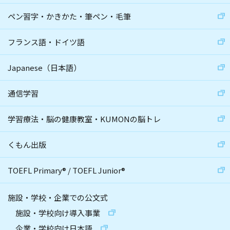
ペン習字・かきかた・筆ペン・毛筆
フランス語・ドイツ語
Japanese（日本語）
通信学習
学習療法・脳の健康教室・KUMONの脳トレ
くもん出版
TOEFL Primary
®
/
TOEFL Junior
®
施設・学校・企業での公文式
施設・学校向け導入事業
企業・学校向け日本語