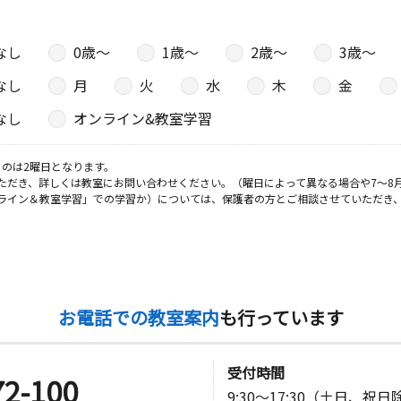
なし
0歳〜
1歳〜
2歳〜
3歳〜
なし
月
火
水
木
金
なし
オンライン&教室学習
のは2曜日となります。
ただき、詳しくは教室にお問い合わせください。（曜日によって異なる場合や7～8
ライン＆教室学習」での学習か）については、保護者の方とご相談させていただき
お電話での教室案内
も行っています
受付時間
72-100
9:30～17:30（土日、祝