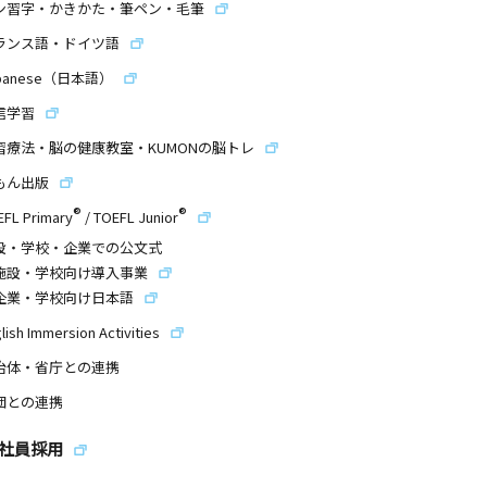
ン習字・かきかた・筆ペン・毛筆
ランス語・ドイツ語
panese（日本語）
信学習
習療法・脳の健康教室・KUMONの脳トレ
もん出版
®
®
EFL Primary
/
TOEFL Junior
設・学校・企業での公文式
施設・学校向け導入事業
企業・学校向け日本語
lish Immersion Activities
治体・省庁との連携
団との連携
社員採用