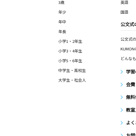
3歳
英語
年少
国語
年中
公文式
年長
公文式
小学1・2年生
KUMO
小学3・4年生
どんなも
小学5・6年生
中学生・高校生
学習
大学生・社会人
会費
無料
教室
よく
お問