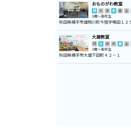
おものがわ教室
月
火
水
木
金
土
3歳～高校生
秋田県横手市雄物川町今宿字鳴田１２
大雄教室
月
火
水
木
金
土
3歳～高校生
秋田県横手市大雄下田町４２－１