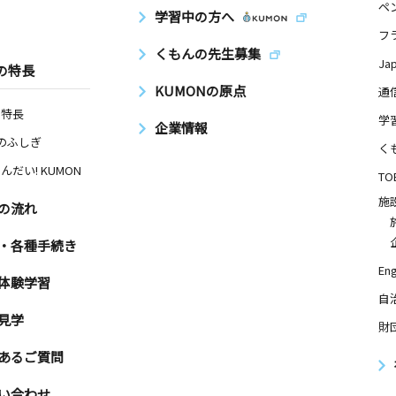
ペ
学習中の方へ
フ
くもんの先生募集
Ja
の特長
KUMONの原点
通
の特長
学
企業情報
Nのふしぎ
く
んだい! KUMON
TO
施
の流れ
・各種手続き
Eng
体験学習
自
見学
財
あるご質問
い合わせ