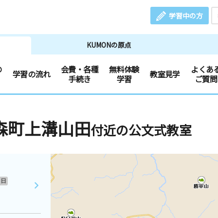
学習中の方
KUMONの原点
の
会費・各種
無料体験
よくあ
学習の流れ
教室見学
手続き
学習
ご質問
森町上溝山田
付近の公文式教室
日