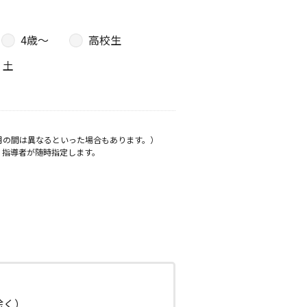
4歳〜
高校生
土
月の間は異なるといった場合もあります。）
、指導者が随時指定します。
日除く）