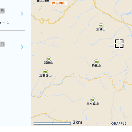
日
５－１
日
3km