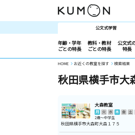
公文式学習
年齢・学年
教科・教材
公文式
ごとの特長
ごとの特長
特長
HOME
お近くの教室を探す
検索結果
秋田県横手市大
大森教室
月
火
水
木
金
土
2歳～中学生
秋田県横手市大森町大森１７５