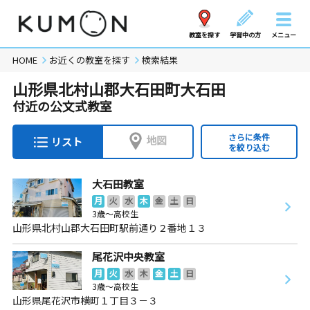
教室を探す
学習中の方
メニュー
HOME
お近くの教室を探す
検索結果
山形県北村山郡大石田町大石田
付近の公文式教室
さらに条件
地図
リスト
を絞り込む
大石田教室
月
火
水
木
金
土
日
3歳～高校生
山形県北村山郡大石田町駅前通り２番地１３
尾花沢中央教室
月
火
水
木
金
土
日
3歳～高校生
山形県尾花沢市横町１丁目３－３