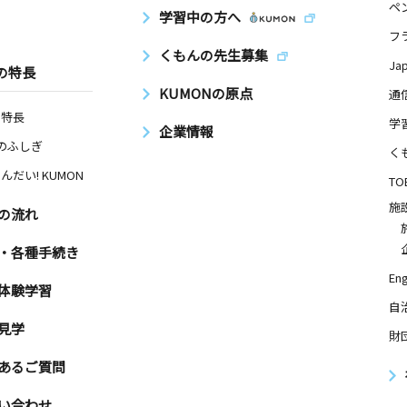
ペ
学習中の方へ
フ
くもんの先生募集
Ja
の特長
KUMONの原点
通
の特長
学
企業情報
Nのふしぎ
く
んだい! KUMON
TO
施
の流れ
・各種手続き
Eng
体験学習
自
見学
財
あるご質問
い合わせ