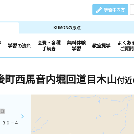
学習中の方
KUMONの原点
の
会費・各種
無料体験
よくあ
学習の流れ
教室見学
手続き
学習
ご質問
後町西馬音内堀回道目木山
付近
日
 ３０－４