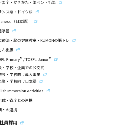
ン習字・かきかた・筆ペン・毛筆
ランス語・ドイツ語
panese（日本語）
信学習
習療法・脳の健康教室・KUMONの脳トレ
もん出版
®
®
EFL Primary
/
TOEFL Junior
設・学校・企業での公文式
施設・学校向け導入事業
企業・学校向け日本語
lish Immersion Activities
治体・省庁との連携
団との連携
社員採用