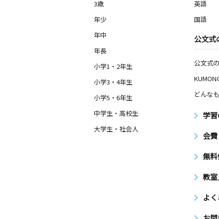
3歳
英語
年少
国語
年中
公文式
年長
公文式
小学1・2年生
KUMO
小学3・4年生
どんなも
小学5・6年生
中学生・高校生
学習
大学生・社会人
会費
無料
教室
よく
お問