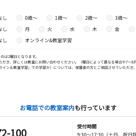
なし
0歳〜
1歳〜
2歳〜
3歳〜
なし
月
火
水
木
金
なし
オンライン&教室学習
のは2曜日となります。
ただき、詳しくは教室にお問い合わせください。（曜日によって異なる場合や7～8
ライン＆教室学習」での学習か）については、保護者の方とご相談させていただき
お電話での教室案内
も行っています
受付時間
72-100
9:30～17:30（土日、祝