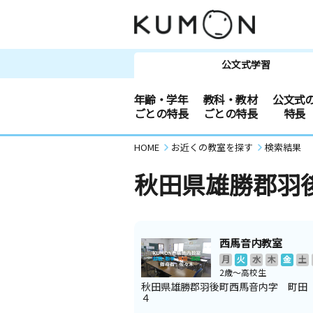
公文式学習
年齢・学年
教科・教材
公文式
ごとの特長
ごとの特長
特長
HOME
お近くの教室を探す
検索結果
秋田県雄勝郡羽
西馬音内教室
月
火
水
木
金
土
2歳～高校生
秋田県雄勝郡羽後町西馬音内字 町田
４