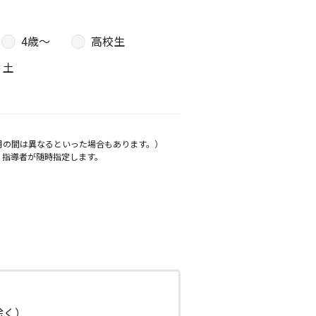
4歳〜
高校生
土
月の間は異なるといった場合もあります。）
、指導者が随時指定します。
日除く）